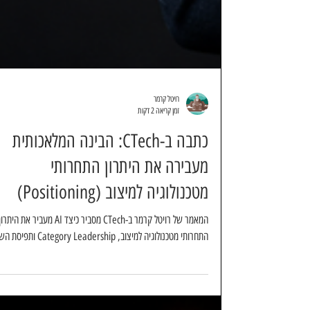
רויטל קרמר
זמן קריאה 2 דקות
כתבה ב-CTech: הבינה המלאכותית
מעבירה את היתרון התחרותי
מטכנולוגיה למיצוב (Positioning)
המאמר של רויטל קרמר ב-CTech מסביר כיצד AI מעביר את היתרו
התחרותי מטכנולוגיה למיצוב, Category Leadership ותפיסת השוק.