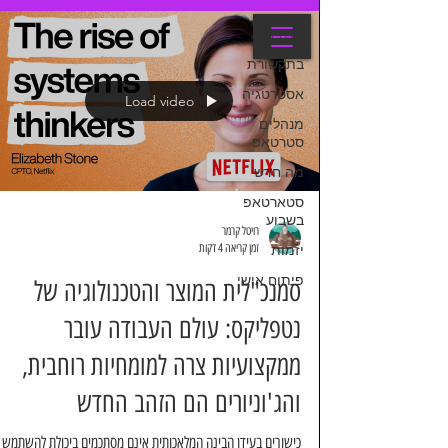
Revital Kremer
All Posts
בתקשורת
אסטרטגיה
Load video
מנהלים
סטרטאפ
מה חדש
סטארטאפ
בשבוע
רויטל קרמר
זמן קריאה 4 דקות
יזמות
פיתוח אישי
סמנכ"לית המוצר והטכנולוגיה של
נטפליקס: עולם העבודה עובר
ממקצועיות צרה למומחיות רוחבית,
והג'וניורים הם הזהב החדש
כישורים בעידן הבינה המלאכותית אינם מסתכמים ביכולת להשתמש