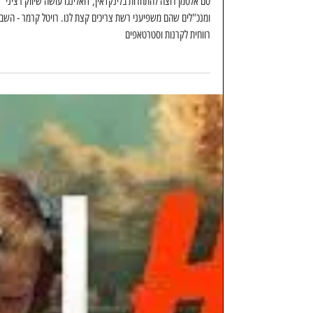
רויטל קרמר
זמן קריאה 9 דקות
סם אלטמן רוצה B2B ודורך ללינקדאין
על הראש, דואלינגו עושה צחוק
מהשיווק, ומנכ"לים ברשת צריכים קצת
יותר להיזהר
סם אלטמן רוצה להתחרות בלינקדאין, דואלינגו עושה שיווק רציני
ומנכ"לים שהם משפיעני רשת צריכים קצת לנו. רויטל קרמר - השב
רווחית לקרנות וסטרטאפים