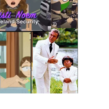
את צ'ט5 וזה מרגיש נהדר | אפשר כב
להשיק מוצר מבלי להשיק
| ג'יברלינק - השפה החדשה של סוכני הבינה המלאכותית | מודל
הצ'ט החדש שבור | להשיק מוצר מבלי להשיק