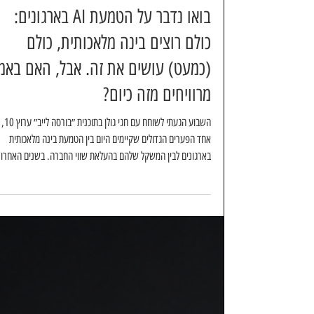
רויטל קרמר
זמן קריאה 2 דקות
בואו נדבר על הטמעת AI בארגונים:
כולם רוצים בינה מלאכותית, כולם
(כמעט) עושים את זה. אבל, האם באמ
מרוויחים מזה כיום?
השבוע הגעתי לשוחח עם
אחד הפערים הגדולים שקיימים היום בין הטמעת בינה מלאכותית
בארגונים לבין המשקל שלהם בהעלאת שווי החברה. בשנים האחרונ
כמעט כל חברה מכניסה כלי AI לארגון. כבר הפסקנו לשאול מי עוש
את זה ומי לא, כי ברור שכולם שם (או לפחות מספרים שהם שם).
אנחנו רואים עובדים בכל המחלקות - פיתוח, שיווק, מכירות, שירות
לקוחות, פיננסים, תפעול וכו' - כולם כבר מקודדים בוייבקודינג, מחב
מערכות לסוכנים ובעיקר מדברים על כמה יותר קשה הם עובדים. א