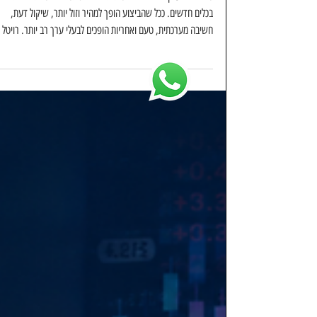
בכלים חדשים. ככל שהביצוע הופך למהיר וזול יותר, שיקול דעת,
חשיבה מערכתית, טעם ואחריות הופכים לבעלי ערך רב יותר. רויטל
קרמר - סיכום שיחה עם אליזבת' סטון - סמנכ"לית מוצר וטכנולוגיה
בנטפליקס