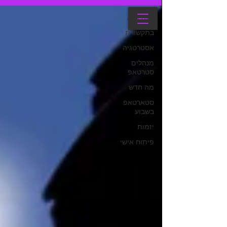
Revital Kremer
All Posts
בתקשורת
אסטרטגיה
מנהלים
סטרטאפ
מה חדש
סטארטאפ
בשבוע
יזמות
פיתוח אישי