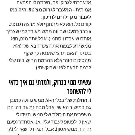
אז עברתי לגרוק ופה, חיכתה לי הפתעה 
אמיתית - 
המעבר לגרוק מצ’ט5, היה כמו 
לעבור מגן ילדים לתיכון.
קודם כל, הוא לא מתחנף ולא מרצה (גם צ’ט 
5 כבר כמעט שם וזה ממש מעודד למי שצריך 
אותם שיעבדו ויסתמו), אבל יותר מזה, הוא 
ממש ידע לצפות את הצעד הבא שלי (ולא 
בסגנון “האם תרצי שאנסה לך שקף 
מהסיכום הזה” אלא בהרמת החישובים שלי 
לרמה הבאה לפני שביקשתי).
עשיתי מנוי בגרוק, ולמדתי גם איך כדאי 
לי להשתפר
1. 
התלות
 שלי בכלי ה-AI ממש גדולה כמובן 
גם במישור האישי, אבל מבחינת עבודה, הם 
משפרים את היכולת שלי ממש. תגידו לי 
שאין לי לפטופ לעבוד עליו ואני אסתדר (פעם 
זה היה ממש אסון). אבל, תגידו לי שאין לי AI, 