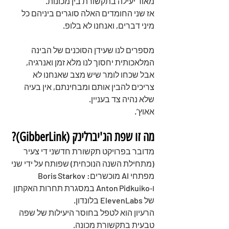
מאוד יעילה בתקשורת בין מכונות.
אז שני החומדים האלה סוגרים ביניהם כל 
מיני דברים, ואנחנו לא בלופ.
מספרים לנו שעידן הסוכנים של הבינה 
המלאכותית יחסוך לנו מלא זמן ואנרגיה, 
אבל שכחו לומר שיש מצב שאנחנו לא 
צריכים להבין אותם ומבחינתם, אין בעיה 
שלא נהיה צד בעניין.
אאוץ’. 
מה זו שפת הג'יברלינק (GibberLink)? 
מדובר בפרויקט תקשורת חדשני די צעיר 
(מתחילת השנה הנוכחית) שפותח על ידי שני 
מפתחי AI מוכשרים: Boris Starkov 
ו‑Anton Pidkuiko במסגרת תחרות האקתון 
של ElevenLabs בלונדון.
הרעיון הוא לטפל בחוסר היעילות של שפה 
טבעית בתקשורת מכונה. 