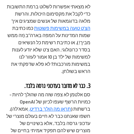
לא מצאתי אפשרות לשלוט ברמת התשובות 
כדי לקבל את מקסימום היכולות, והרשת 
מלאה בדוגמאות של אנשים שמציגים איך 
הצ’ט טועה במשימות פשוטות
כמו כתיבת 
שמות המדינות על המפה בארה”ב (זה ממש 
מביך!), או כתיבת רשימת כל הנשיאים 
בסדר כרונולוגי. האם צ’ט שלא יודע לענות 
למשימות של ילד בן 10 אמור לעזור לנו 
במשימות מורכבות? לא פלא שדפקתי את 
הראש בשולחן.
3. כבר לא מדובר בעדכוני גרסה בלבד. 
סם אלטמן לא צפה שזה מה שהולך להיות - 
כמויות הרשף שעפו לכיוון של OpenAI 
ברשתות (
תראו מה הולך ברדיט, 
אמא’לה), 
חשפו שאנחנו כבר לא חיים בעולם מוצרי של 
עדכוני גרסה בלבד, אלא בשינויים של 
מוצרים שיש להם תפקיד אמיתי בחיים של 