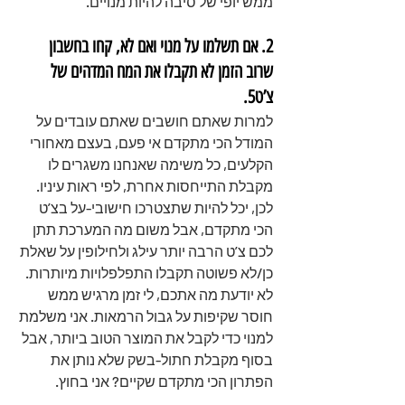
ממש יופי של סיבה להיות מנויים.
2. אם תשלמו על מנוי ואם לא, קחו בחשבון 
שרוב הזמן לא תקבלו את המח המדהים של 
צ’ט5. 
למרות שאתם חושבים שאתם עובדים על 
המודל הכי מתקדם אי פעם, בעצם מאחורי 
הקלעים, כל משימה שאנחנו משגרים לו 
מקבלת התייחסות אחרת, לפי ראות עיניו. 
לכן, יכל להיות שתצטרכו חישובי-על בצ’ט 
הכי מתקדם, אבל משום מה המערכת תתן 
לכם צ’ט הרבה יותר עילג ולחילופין על שאלת 
כן/לא פשוטה תקבלו התפלפלויות מיותרות.
לא יודעת מה אתכם, לי זמן מרגיש ממש 
חוסר שקיפות על גבול הרמאות. אני משלמת 
למנוי כדי לקבל את המוצר הטוב ביותר, אבל 
בסוף מקבלת חתול-בשק שלא נותן את 
הפתרון הכי מתקדם שקיים? אני בחוץ.