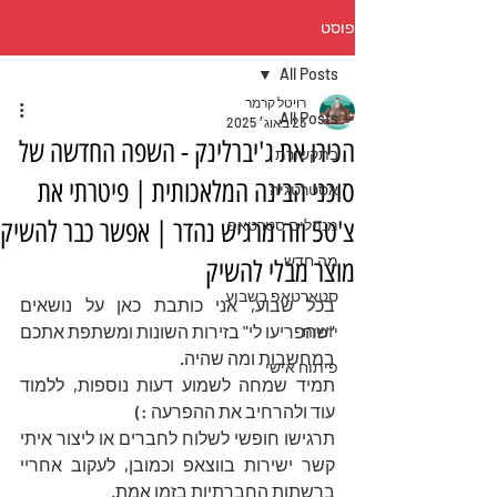
פוסט
All Posts
רויטל קרמר
All Posts
23 באוג׳ 2025
הכירו את ג'יברלינק - השפה החדשה של
בתקשורת
סוכני הבינה המלאכותית | פיטרתי את
אסטרטגיה
צ'ט5 וזה מרגיש נהדר | אפשר כבר להשיק
מנהלים סטרטאפ
מה חדש
מוצר מבלי להשיק
סטארטאפ בשבוע
בכל שבוע, אני כותבת כאן על נושאים 
"שהפריעו לי" בזירות השונות ומשתפת אתכם 
יזמות
במחשבות ומה שהיה.
פיתוח אישי
תמיד שמחה לשמוע דעות נוספות, ללמוד 
עוד ולהרחיב את ההפרעה :)
תרגישו חופשי לשלוח לחברים או ליצור איתי 
קשר ישירות בווצאפ וכמובן, לעקוב אחריי 
ברשתות החברתיות בזמן אמת.