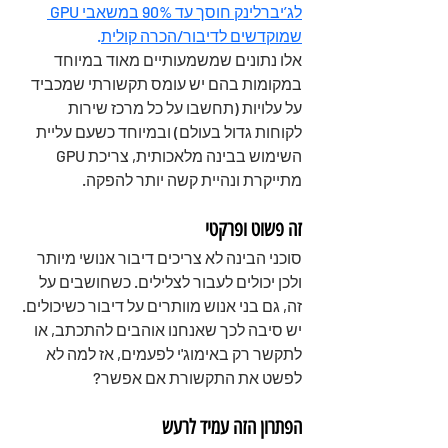
לג’יברלינק חוסך עד 90% במשאבי GPU 
שמוקדשים לדיבור/הכרה קולית
.
אלו נתונים שמשמעותיים מאוד במיוחד 
במקומות בהם יש עומס תקשורתי שמכביד 
על עלויות (תחשבו על כל מרכז שירות 
לקוחות גדול בעולם) ובמיוחד כשעם עליית 
השימוש בבינה מלאכותית, צריכת GPU 
מתייקרת ונהיית קשה יותר להפקה.
זה פשוט ופרקטי
סוכני הבינה לא צריכים דיבור אנושי מיותר 
ולכן יכולים לעבור לצלילים. כשחושבים על 
זה, גם בני אנוש מוותרים על דיבור כשיכולים. 
יש סיבה לכך שאנחנו אוהבים להתכתב, או 
לתקשר רק באימוג'י לפעמים, אז למה לא 
לפשט את התקשורת אם אפשר?
הפתרון הזה עמיד לרעש