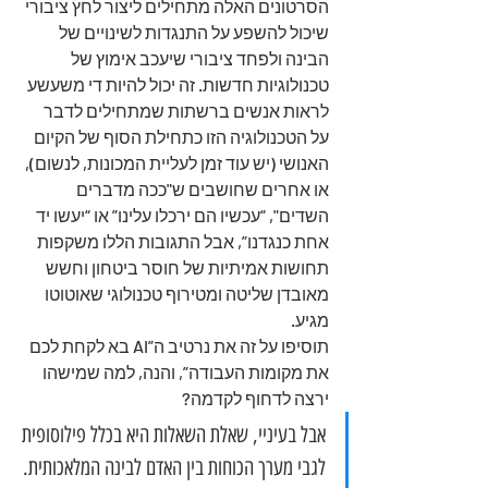
הסרטונים האלה מתחילים ליצור לחץ ציבורי 
שיכול להשפע על התנגדות לשינויים של 
הבינה ולפחד ציבורי שיעכב אימוץ של 
טכנולוגיות חדשות. זה יכול להיות די משעשע 
לראות אנשים ברשתות שמתחילים לדבר 
על הטכנולוגיה הזו כתחילת הסוף של הקיום 
האנושי (יש עוד זמן לעליית המכונות, לנשום), 
או אחרים שחושבים ש"ככה מדברים 
השדים", “עכשיו הם ירכלו עלינו” או “יעשו יד 
אחת כנגדנו”, אבל התגובות הללו משקפות 
תחושות אמיתיות של חוסר ביטחון וחשש 
מאובדן שליטה ומטירוף טכנולוגי שאוטוטו 
מגיע. 
תוסיפו על זה את נרטיב ה”AI בא לקחת לכם 
את מקומות העבודה”, והנה, למה שמישהו 
ירצה לדחוף לקדמה?
אבל בעיניי, שאלת השאלות היא בכלל פילוסופית 
לגבי מערך הכוחות בין האדם לבינה המלאכותית. 