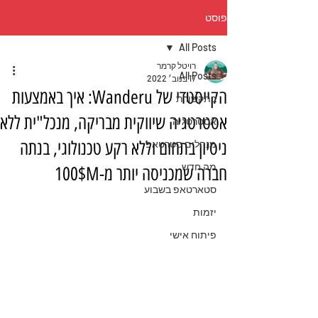
פוסט
All Posts
רויטל קרמר
All Posts
17 בנוב׳ 2022
הקייסטדי של Wanderu: איך באמצעות
בתקשורת
אסטרטגיה שיווקית מבריקה, מנכל"ית ללא
אסטרטגיה
ניסיון בתחום וללא רקע טכנולוגי, בנתה
מנהלים סטרטאפ
מה חדש
חברה שמכניסה יותר מ-100$M
סטארטאפ בשבוע
יזמות
פיתוח אישי