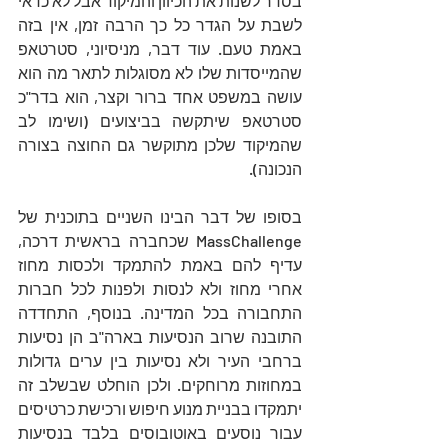
בסדר לשנות את הכיוון והמיקוד אבל לא כדאי 
לשבת על הגדר כל כך הרבה זמן, אין בזה 
באמת טעם. עוד דבר, מניסיוני, סטרטאפ 
שהמייסדות שלו לא מסוגלות לתאר מה הוא 
עושה במשפט אחד ברור וקצר, הוא בדר"כ 
סטרטאפ שיתקשה בביצועים (ושימו לב 
שהמיקוד שלכן מתוקשר גם החוצה בצורה 
הנכונה).
בסופו של דבר הבינו השניים בתוכנית של 
MassChallenge שכחברה בראשית דרכה, 
עדיף להם באמת להתמקד ולכסות מחוז 
אחרי מחוז ולא לנסות ולפנות לכל חברות 
התחבורה בכל המדינה. בנוסף, התחדדה 
התובנה שרוב הנסיעות בארה"ב הן נסיעות 
ברחבי העיר ולא נסיעות בין ערים גדולות 
במחוזות מרוחקים. ולכן הוחלט שבשלב זה 
יתמקדו בבניית מנוע חיפוש ורכישת כרטיסים 
עבור נוסעים באוטובוסים בלבד בנסיעות 