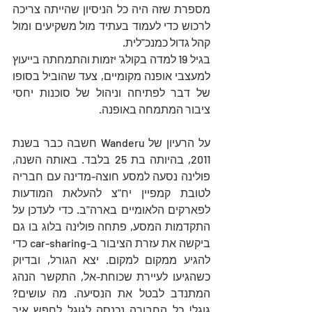
מספרת שזה היה כל הניסיון שהייתה צריכה 
לרכוש כדי לעמוד בעתיד מול משקיעים ומול 
קהל גדול כמנכ"לית. 
בגיל 19 למדה בקולג' יזמות והתמחתה בייעוץ 
למעצבי אופנה מקומיים, צעד שהוביל בסופו 
של דבר לפתיחה וניהול של סוכנות יחסי 
ציבור המתמחה באופנה.
על הרעיון של Wanderu חשבה כבר בשנת 
2011, בהיותה בת 25 בלבד. באותה השנה, 
פולינה נסעה למסע חוצה-מדינה עם חבריה 
לטובת קמפיין יח"צ להעלאת המודעות 
לפארקים הלאומיים בארה"ב. כדי לעדכן על 
התקדמות המסע, פתחה פולינה בלוג בו גם 
ביקשה את עזרת הציבור ב-car-sharing כדי 
להגיע ממקום למקום. יצא הגורל, ובדיוק 
כשהגיעו לעיירת שכוחת-אל, התקשר הנהג 
המתנדב לבטל את הנסיעה. מה עושים? 
גוגל! כל החבורה נכנסה לגוגל לחפש איך 