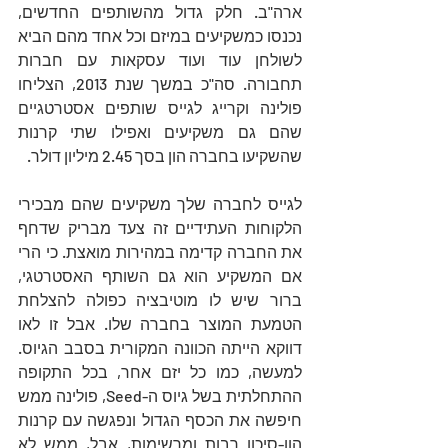
ארה"ב. חלק גדול מהשותפים החדשים, 
נכנסו כמשקיעים במיזם וכל אחד מהם הביא 
לשולחן עוד ועוד עסקאות עם חברות 
תחבורה. סה"כ במשך שנת 2013, הצליחו 
פולינה וקרייג לגייס שותפים אסטרטגיים 
שהם גם משקיעים ואפילו שתי קרנות 
שהשקיעו בחברה הון בסך 2.45 מיליון דולר. 
לגייס לחברה שלך משקיעים שהם מבכירי 
הלקוחות העתידיים זה צעד מבריק שדחף 
את החברה קדימה במהירות מואצת. כי הרי 
אם המשקיע הוא גם השותף האסטרטגי, 
ברור שיש לו מוטיבציה כפולה להצלחת 
הטמעת המוצר בחברה שלו. אבל זו לאו 
דווקא הייתה הכוונה המקורית בסבב הגיוס. 
למעשה, כמו כל יזם אחר, בכל התקופה 
ההתחלתית בשל גיוס ה-Seed, פולינה ממש 
חיפשה את הכסף הגדול ונפגשה עם קרנות 
הון-סיכון רבות ומרשימות, אבל, ממש לא 