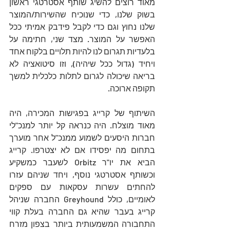
מאוד רוצים להשיג שותף אסטרטגי ראשון 
בשוק שלנו, כדי שנוכיח שהשירות/המוצר 
שלנו נחוץ וגם כדי לקבל פידבק אמיתי ככל 
האפשר על המוצר. מצד שני, חתימה על 
בלעדיות תגרום לנו להיות תלויים בלקוח אחד 
ויחיד (גדול ככל שיהיה), וזו סיטואציה לא 
בריאה שיכולה לגרום לתלות כלכלית למשך 
תקופה ארוכה. 
השיתוף של קרייג בפגישות המכירה, היה 
מאוד מוצלח. היה כנראה קל יותר למנכ"לי 
חברות היסעים לשמוע ממנכ"ל אחר מוערך 
בתחום מה יפסידו אם לא יצטרפו. קרייג 
הביא את יו"ר Orbitz לשעבר כמשקיע 
וכשותף אסטרטגי נוסף, ויחד שניהם עזרו 
להחתים עשרות עסקאות עם ספקים 
לאומיים, כולל Greyhound החברה שניהל 
קרייג בעבר שהיא גם החברה בעלת קווי 
התחבורה המשמעותית ביותר בצפון מזרח 