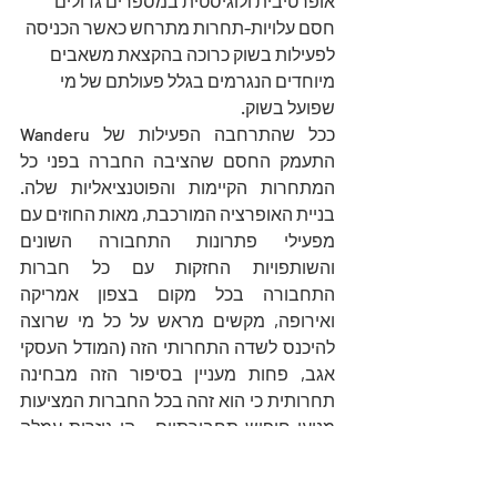
אופרטיבית ולוגיסטית במספרים גדולים
חסם עלויות-תחרות מתרחש כאשר הכניסה 
לפעילות בשוק כרוכה בהקצאת משאבים 
מיוחדים הנגרמים בגלל פעולתם של מי 
שפועל בשוק. 
ככל שהתרחבה הפעילות של Wanderu 
התעמק החסם שהציבה החברה בפני כל 
המתחרות הקיימות והפוטנציאליות שלה. 
בניית האופרציה המורכבת, מאות החוזים עם 
מפעילי פתרונות התחבורה השונים 
והשותפויות החזקות עם כל חברות 
התחבורה בכל מקום בצפון אמריקה 
ואירופה, מקשים מראש על כל מי שרוצה 
להיכנס לשדה התחרותי הזה (המודל העסקי 
אגב, פחות מעניין בסיפור הזה מבחינה 
תחרותית כי הוא זהה בכל החברות המציעות 
מנועי חיפוש תחבורתיים - הן גוזרות עמלה 
מחברות התחבורה ללא כל עלות נוספת מצד 
הנוסע). 