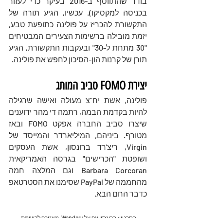
בודד שהתווסף ב-2016 בעיקר כדי לעזור 
בכניסה למקסיקו). עכשיו, הגיע תורה של 
התקשורת להכריז על פולינה כתופעת טבע, 
יזמת מובילה ברשימות הצעירים המבטיחים 
"30 מתחת ל-30" ובעקבות התקשורת, הגיע 
תורן של קרנות הון-הסיכון לחפש את פולינה.
יצירת FOMO סביב המותג
פולינה, אשת יח"צ מעולה ואישה שרגילה 
להיות בקדמת הבמה, רתמה די מהר ידוענים 
שיצרו סביב החברה אפקט FOMO ובאז 
מטורף. ביניהם, 
המיליארדר והמייסד של 
Virgin, ריצ'רד ברונסון, אשת העסקים 
ושופטת "הכרישים" בגרסה האמריקאית 
Barbara Corcoran וגם המלצה חמה 
מהחממה של PayPal שסימנו את הסטרטאפ 
כדבר החם הבא.
בסרטון: ברונסון עף על Wanderu, מצטרף לרשימת 