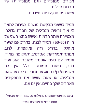
מכירים ממנכ"לים (וגם ממנכ"ליות) של 
חברות גדולות. 
אישה פתוחה, עדינה וחייכנית.
תמיד כשאני מבקשת מנשים צעירות לתאר 
לי איך נראית מנכ"לית של חברה גדולה, 
מצטיירת אותה הדמות: אישה בחצי השני של 
חייה (50-60), תמיד לבנה, בדר"כ עם שיער 
מוחלק, בדר"כ רזה ומוקפדת, לרוב 
מנותחת/מוזרקת, אסרטיבית/תקיפה מאוד, 
ותמיד עם טעם אופנתי משובח. אה, ועוד 
דבר, בשום תמונה בכלל אין לה 
משפחה/בן/בת זוג או תחביב כי זה או שאת 
מנכ"לית, או שאת עושה את התפקידים 
האחרים שלך בחיים, אין גם וגם.
בתמונה: אוסף תמונות רנדומליות של עמוד החיפוש בגוגל 
תחת החיפוש "מנכ"לית אישה"