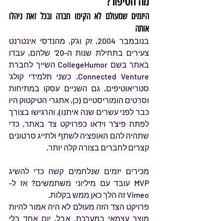
מה הסיפור?
היזמים שמעולם לא הקימו חברה ובכל זאת ניהלו 
אותה
בנובמבר 2004, זק וג'ק, מהנדסי אינטרנט 
צעירים בתחילת שנות ה-20' שלהם, עבדו 
באתר בשם CollegeHumor השייך לחברת 
Connected Venture. כשני תלמידי קולג' 
סטריאוטיפים, גם השניים עסקו במתיחות 
וסרטים הומוריסטיים (כן, אתגרי הטיקטוק היו 
כבר לפני עשרים שנה איתנו), והרגישו בצורך 
לפתח פיצ'ר וידאו כפרויקט צד באתר, כדי 
שתהיה להם האופציה לשתף ולתייג סרטונים 
קצרים לחברים בצורה קלה יותר. 
מכירים יזמים שנלחמים קשה כדי להשיג 
MVP עובד עם מיליוני משתמשים? אז ל-
Vimeo זה הלך כאן ממש בקלות.
פרויקט הצד הזה מעולם לא היה אמור להיות 
מוצר עצמאי במערכת. אבל, יום אחד בלי 