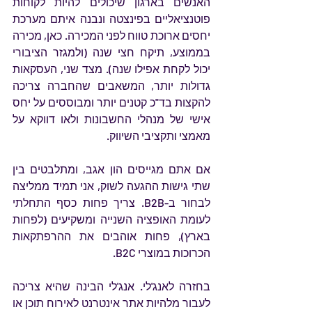
האנשים בארגון שיכולים להיות לקוחות 
פוטנציאליים בפינצטה ונבנה איתם מערכת 
יחסים ארוכת טווח לפני המכירה. כאן, מכירה 
בממוצע, תיקח חצי שנה (ולמגזר הציבורי 
יכול לקחת אפילו שנה). מצד שני, העסקאות 
גדולות יותר, המשאבים שהחברה צריכה 
להקצות בד"כ קטנים יותר ומבוססים על יחס 
אישי של מנהלי החשבונות ולאו דווקא על 
מאמצי ותקציבי השיווק.
אם אתם מגייסים הון אגב, ומתלבטים בין 
שתי גישות ההגעה לשוק, אני תמיד ממליצה 
לבחור ב-B2B. צריך פחות כסף התחלתי 
לעומת האופציה השנייה ומשקיעים (לפחות 
בארץ), פחות אוהבים את ההרפתקאות 
הכרוכות במוצרי B2C.
בחזרה לאנג'לי. אנג'לי הבינה שהיא צריכה 
לעבור מלהיות אתר אינטרנט לאירוח תוכן או 