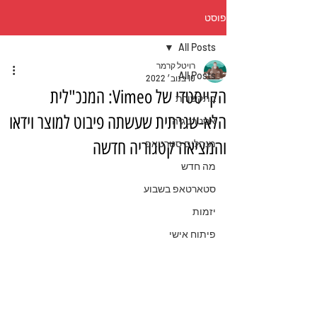
פוסט
All Posts
רויטל קרמר
All Posts
10 בנוב׳ 2022
הקייסטדי של Vimeo: המנכ"לית
בתקשורת
הלא-שגרתית שעשתה פיבוט למוצר וידאו
אסטרטגיה
והמציאה קטגוריה חדשה
מנהלים סטרטאפ
מה חדש
סטארטאפ בשבוע
יזמות
פיתוח אישי