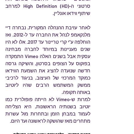
סרטוני ה-High Definition (HD) למרחב 
שיתוף ווידאו אונליין.
לאחר עזיבת ההנהלה המקורית, נבחרה דיי 
מלנקאמפ לנהל את החברה עד ל-2012, ואז 
הוחלפה ע"י קרי טריינור עד 2017. אלו לא היו 
שנים מעניינות במיוחד לחברה מבחינה 
עסקית אבל בשנים האלה Vimeo התמקדה 
בפוקוס על הצופים בסרטון, והשיקה גרסה 
חדשה שנועדה להציג את השמעת הווידאו 
כמוקד המרכזי של העיצוב, בניגוד לרכיבי 
ממשק המשתמש הרבים שהיו ליוטיוב 
באותה תקופה. 
למרות ש-Vimeo לא הייתה פופולרית כמו 
יוטיוב בשנותיה הראשונות, היא הצליחה 
לעמוד במבחן הזמן ובתחרות מול עשרות 
מתחרים מאז שהושקה לראשונה ועד היום. 