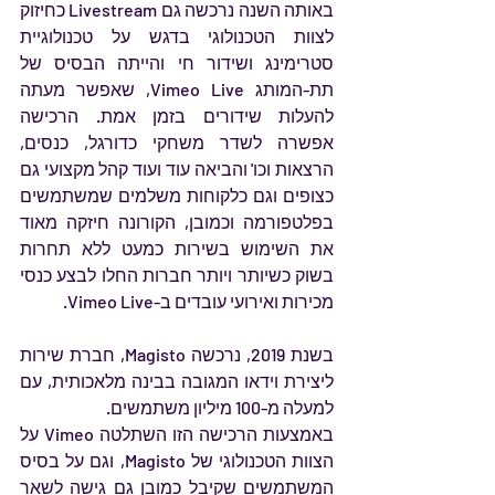
באותה השנה נרכשה גם Livestream כחיזוק 
לצוות הטכנולוגי בדגש על טכנולוגיית 
סטרימינג ושידור חי והייתה הבסיס של 
תת-המותג Vimeo Live, שאפשר מעתה 
להעלות שידורים בזמן אמת. הרכישה 
אפשרה לשדר משחקי כדורגל, כנסים, 
הרצאות וכו' והביאה עוד ועוד קהל מקצועי גם 
כצופים וגם כלקוחות משלמים שמשתמשים 
בפלטפורמה וכמובן, הקורונה חיזקה מאוד 
את השימוש בשירות כמעט ללא תחרות 
בשוק כשיותר ויותר חברות החלו לבצע כנסי 
מכירות ואירועי עובדים ב-Vimeo Live.
בשנת 2019, נרכשה Magisto, חברת שירות 
ליצירת וידאו המגובה בבינה מלאכותית, עם 
למעלה מ-100 מיליון משתמשים.
באמצעות הרכישה הזו השתלטה Vimeo על 
הצוות הטכנולוגי של Magisto, וגם על בסיס 
המשתמשים שקיבל כמובן גם גישה לשאר 