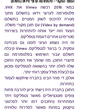
המוצר המקורי - פלטפורמת ערוצי ווידאו בתשלום
במאי 2016 רכשה
Vimeo את VHX, 
פלטפורמה לערוצי וידאו בתשלום מתוך 
מטרה להיכנס לשוק המנויים בתשלום 
(Video by demand) עם תוכן מקורי משלה. 
הצעד הזה ייעד אותה להתחרות בשירותי 
סטרימינג אחרים דוגמת נטפליקס. 
זה היה נשמע הגיוני לזמנו גם מבחינה 
עסקית, כי בניגוד לנטפליקס, Vimeo קיבלה 
תשלום עבור השימוש בפלטפורמה גם 
מיוצרי התוכן, מה שהפך את הפקת התוכן 
שלה לזולה יותר בהשוואה לנטפליקס ומכאן 
גם לבעלת מודל עסקי רווחי יותר.
אולם, די מהר הבינו בחברה שיתקשו לעמוד 
בתחרות.
התוכן בחברה היה נישתי וכיוון להרבה פחות 
צופים פוטנציאליים מאשר נטפליקס ויתר 
המתחרות (התכנים דמו יותר לסרטוני 
טיקטוק במהות מאשר לסדרות טלוויזיה 