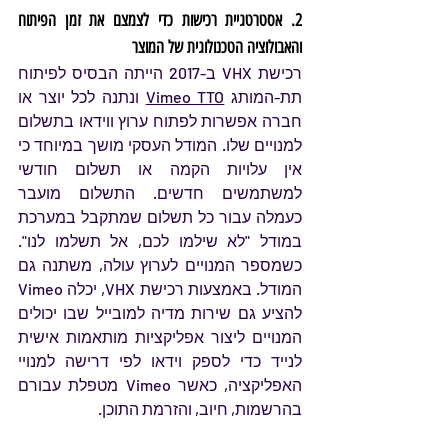
2. אסטרטגיית רכישות כדי לצמצם את זמן הפיתוח 
והאבולוציה הטכנולוגית של המוצר
רכישת VHX ב-2017 הייתה הבסיס לפיתוח 
תת-המותג 
Vimeo TTO
 ונתנה לכל יוצר או 
חברה אפשרות לפתוח ערוץ ווידאו בתשלום 
למנויים שלו. המודל העסקי מושך במיוחד כי 
אין עלויות הקמה או תשלום חודשי 
למשתמשים חדשים. התשלום מועבר 
כעמלה עבור כל תשלום שמתקבל במערכת 
במודל "לא שילמו לכם, אל תשלמו לנו". 
כשמספר המנויים לערוץ עולה, משתנה גם 
המודל. באמצעות רכישת VHX, יכלה Vimeo 
להציע גם שירות מדיה למובייל שבו יכולים 
המנויים ליצור אפליקציות מותאמות אישית 
לנייד כדי לספק וידאו לפי דרישה למנויי 
האפליקציה, כאשר Vimeo מטפלת עבורם 
בהרשמות, חיוב, והזרמת התוכן.