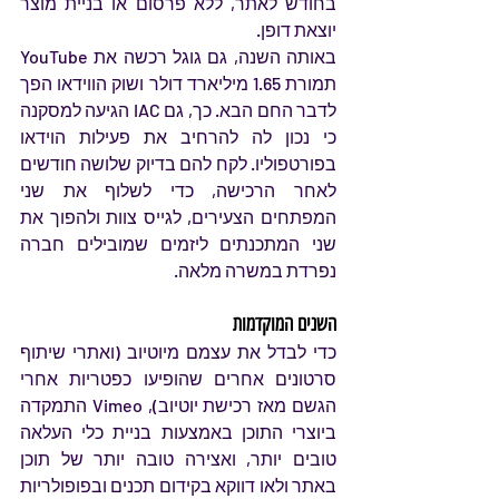
בחודש לאתר, ללא פרסום או בניית מוצר 
יוצאת דופן. 
באותה השנה, גם גוגל רכשה את YouTube 
תמורת 1.65 מיליארד דולר ושוק הווידאו הפך 
לדבר החם הבא. כך, גם IAC הגיעה למסקנה 
כי נכון לה להרחיב את פעילות הוידאו 
בפורטפוליו. לקח להם בדיוק שלושה חודשים 
לאחר הרכישה, כדי לשלוף את שני 
המפתחים הצעירים, לגייס צוות ולהפוך את 
שני המתכנתים ליזמים שמובילים חברה 
נפרדת במשרה מלאה.
השנים המוקדמות
כדי לבדל את עצמם מיוטיוב (ואתרי שיתוף 
סרטונים אחרים שהופיעו כפטריות אחרי 
הגשם מאז רכישת יוטיוב), Vimeo התמקדה 
ביוצרי התוכן באמצעות בניית כלי העלאה 
טובים יותר, ואצירה טובה יותר של תוכן 
באתר ולאו דווקא בקידום תכנים ובפופולריות 