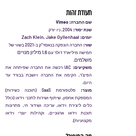
תעודת זהות
שם החברה: 
Vimeo
שנת יסוד:
 2004, ניו יורק
 Zach Klein, Jake Gyllenhaal
יזמים:
שווי: 
החברה הונפקה בנאסד"ק ב-2021 בשווי של 
1.6 מיליון מנויים 
חמישה מיליארד דולר עם 
משלמים.
משקיעים: 
IAC רכשה את החברה שפיתחה את 
הפיצ'ר, הקימה את החברה ויושבת בבורד עד 
היום.
מוצר:
 פלטפורמת SaaS (תוכנה כשירות) 
המספקת אחסון, שיתוף ושירות לתכני וידאו (כולל 
כלים ליצירת וידאו, עריכה ושידור חי, פתרונות 
תוכנת וידאו ארגוניים, וקהילות יוצרי וידאו 
מקצועיות).