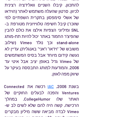
להתכוון, קיבלו השניים וואלידציה רצינית 
לכיוון. סרטון שהעלה משתמש לאתר (הוידאו 
של אשלי סימפסון בתקרית השפתיים למי 
שזוכר) קיבל חשיפה טלוויזיונית מטורפת ב-
SNL ומיליוני הצפיות אילצו את כולם להבין 
שהפיצ'ר החמוד באתר יכול להיות תת-מותג 
stand-alone וכך נולד Vimeo (שילוב 
משובש של "וידאו" ו"אני" באנגלית). עדיין לא 
נעשה קידום מיוחד אבל בסיס המשתמשים 
של Vimeo גדל באופן יציב אבל איטי עד 
2006, והמודעות למותג התבססה בעיקר על 
שיווק מפה לאוזן.
בשנת 2006,
IAC
רכשה את Connected 
Ventures והפכה לבעלים החוקיים של 
האתר שלו CollegeHumor. במהלך 
הרכישה, קשה היה להם שלא לשים לב ש-
Vimeo לבדה מביאה ששה מיליון מבקרים 