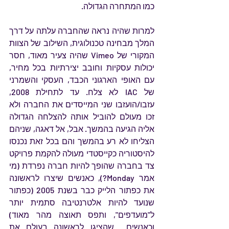
כמו המתחרה הגדולה.
למרות שהיה נראה שהחברה עלתה על דרך 
המלך מבחינה טכנולוגית, השילוב של הצוות 
המקורי של Vimeo שהיה צעיר מאוד, חסר 
יכולות עסקיות וחובב יצירתיות בכל מחיר, 
עם האופי הארגוני הכבד, העסקי והשמרני 
של IAC לא צלח. עד לתחילת 2008, 
עזבו/הועזבו שני המייסדים את החברה ולא 
זכו מעולם להוביל אותה להצלחה הגדולה 
אליה הגיעה בהמשך. אבל, אל דאגה, שניהם 
הצליחו לא רע בהמשך והם בכל זאת נכנסו 
להיסטוריה כקייסטדי מעולה להקמת פרויקט 
צד בחברה שהופך להיות חברה נפרדת (מי 
אמר Monday?), כאנשים שיצרו לראשונה 
את כפתור הלייק כבר בשנת 2005 (כפתור 
שנועד להיות אלטרנטיבה סתמית יותר 
ל"מועדפים", ותפס תאוצה מהר מאוד) 
וכאנשים  שהציגו לראשונה בעולם את 