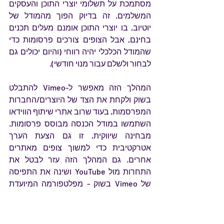
מסתמכת על תשלומי יוצרי התוכן והעסקים 
המשלמים. זה בדיוק הפוך מהמודל של 
יוטיוב, בו יוצרי התוכן אומנם מעלים תכנים 
בחינם, אבל הצופים צורכים פרסומות כדי 
שהמודל הכלכלי יהיה רווחי (והיום יכולים גם 
לבחור ולשלם עבור מנוי חודשי).
המהלך הזה מאפשר ל-Vimeo להתבלט 
בשוק ולקחת את הצד של היוצרים/החברות 
המפרסמות, בעוד שרוב אתרי שיתוף הווידאו 
השתמשו במודל הכנסה מבוסס פרסומות. 
מבחינה שיווקית, זו גם הצעת הערך 
אטרקטיבית כדי למשוך צופים מאתרים 
אחרים. גם המהלך הזה עזר לבטל את 
התחרות מול YouTube ושינה את התפיסה 
של Vimeo בשוק - מפלטפורמה המיועדת 
לצופים, לפלטפורמה המיועדת בראש 
ובראשונה עבור יוצרים, אנשי מקצוע וחברות 
ובנוסף, המעוניינים להעלות תוכן וידאו 