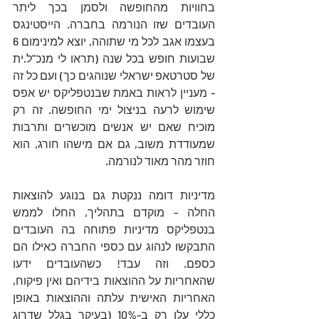
בחוויות מהחופשה ולסמן בכך ליתר 
העובדים שזו הנורמה בחברה. הייסטינגס 
בעצמו אגב לכל מי שתוהה, יוצא למינימום 6 
שבועות חופש בכל שנה (תראו לי מנכ"ל.ית 
של סטרטאפ ישראלי שנוהגים כך) ועם כל זה 
- מעניין לראות באמת שבנטפליקס יש אפס 
שימוש לרעה בניצול ימי החופשה. זה רק 
מוכיח שאם יש אנשים מוכשרים ותרבות 
שמעודדת משוב, גם אם מישהו חורג, הוא 
חוזר מהר מאוד לנורמה. 
מדיניות דומה ננקטת גם בנוגע להוצאות 
החלה - מוקדם בתהליך, החלו לממש 
בנטפליקס מדיניות פתוחה בה העובדים 
התבקשו לנהוג עם כספי החברה כאילו הם 
כספם. וזה עבד! כשהעובדים ידעו 
שהאחריות על ההוצאות בידיהם ואין פיקוח, 
האחריות האישית עלתה וההוצאות באופן 
כללי עלו רק ב-10% (בעיקר בגלל שדרוג 