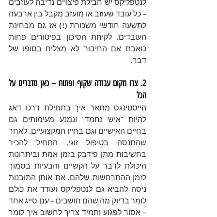
לנטפליקס יש חבילת פיצויים נדיבה לעוזבים 
– כל עובד שעוזב או מועזב מקבל בין ארבעה 
לתשעה חודשי משכורת (!) אז גם מבחינת 
העובדים, לקיחת הסיכון בפיטורים פחות 
כואבת אם החיבור לא מצליח בסופו של 
דבר.
2. צרו מקום עבודה שקוף ופתוח – כאן מדברים על 
הכל 
הייסטינגס מתאר איך בתחילת דרכו דאג 
להיות "איש נחמד" ונמנע מעימותים גם 
בחיים האישיים וגם בחייו המקצועיים. לאחר 
שהתנסה בטיפול זוגי, התחיל להכיר 
בחשיבות מתן פידבק בזמן אמת וביתרונות 
היכולת לדבר על הקשיים והבעיות בסמוך 
לזמן ההתרחשות שלהם. את אותן התובנות 
ניסה להביא גם לנטפליקס ועודד את כולם 
לומר בדיוק מה שהם חושבים – עם סייג אחד 
– אסור לפגוע ותמיד צריך לחשוב איך לומר 