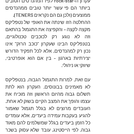
עקרון ה-rock-star לפיו המהנדסים הטובים 
ביותר הם פי עשר יותר טובים ממהנדסים 
ממוצעים (ולכן גם הם נקראים TENERS).
ההחלטה הזו שינתה את האופי של נטפליקס 
מקצה לקצה – והקפיצה את התגמול בהתאם 
וזה לא נוגע רק לכוכבים טכנולוגיים, 
בטנפליקס הבינו שעקרון "כוכב הרוק" אינו 
נכון רק למהנדסים, אלא לכל תפקיד הדורש 
יצירתיות בארגון - בין אם הוא אופרטיבי, 
שיווקי או ניהולי.
עם זאת, למרות התגמול הגבוה, בנטפליקס 
לא מאמינים בבונוסים. העקרון הוא לתת 
תשלום גבוה מהיום הראשון וזה מוכיח את 
עצמו והופך את המצב הקיים בשוק לא אחת. 
העובדים מרוצים לא בגלל תגמול שאמור 
להגיע בעקבות עמידה ביעדים, אלא עומדים 
כל הזמן ביעדים בגלל שמשלמים להם מאוד 
גבוה. לפי הייסטינג, עובד שלא עסוק בשכר 