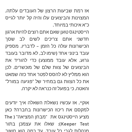
אז רמת שביעות הרצון של העובדים עלתה, 
המצוינות והביצועים עלו והיה קל יותר לגייס 
כ"א איכותי במיוחד.
הייסטינגס טוען שאם אתם רוצים להיות ארגון 
חדשני אתם צריכים לשים לב שסך 
הכישרונות עולה כל הזמן – לדבריו, מספיק 
עובד בינוני אחד (שימו לב, לא מדובר בעובד 
גרוע, אלא עובד ממוצע) כדי להוריד את 
הביצועים של צוות שלם של מוכשרים. לכן 
הוא ממליץ לא להסס לפטר אחד כזה שמאט 
את כל הצוות גם במחיר של "פגיעה במורל" 
והאטה, כי בפועל זה כנראה לא יקרה.
אוקיי, אז עכשיו נשאלת השאלה איך יודעים 
למקסם את ריכוז הכישרונות בחברה? כאן 
מציע הייסטינגס את  "מבחן המציאה" (The 
Keeper Test): שאלו את עצמכן בתור 
מנהלות לגבי כל עובד, עד כמה הוא חשוב 