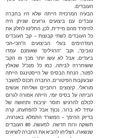
העובדים. 
הבעיה המרכזית הייתה שלא היו בחברה 
עובדים עם ביצועים גרועים שניתן היה 
להיפרד מהם מיידית. לכן, החליטו לחלק את 
כל העובדים לשתי קבוצות – קב' העובדים 
המדהימים בעלי הביצועים ה"הכי-הכי 
טובים", וקב' "הרגילים" שאומנם עמדו 
ביעדים, אבל לא עשו יותר מכך וזו הקב' 
ששוחררה לביתה. כמו כל מנכ"ל שנאלץ 
לפטר, הנחת הבסיס של הייסטינגס הייתה 
שבעקבות הפיטורים, החברה תכנס למשבר 
מוראלי. קיצוצים רוחביים ושליחת אנשים 
הביתה על בסיס יומי, הייתה אמורה לגרום 
לכולם להרגיש חוסר יציבות ותחושה של 
עתיד לא ברור, נכון? אבל להפתעתו, קרה 
בדיוק ההיפך – המשרד התמלא באנרגיה, 
תשוקה ורוח חדשה. למעשה, 80 העובדים 
שנשארו, הצליחו להביא את החברה לשיאים 