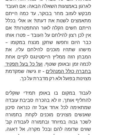
לארגון באמצעות השאלה הבאה: אם העובד 
מבקש לעזוב מחר בבוקר, עד כמה הייתם 
מתאמצים לשנות את דעתו? או אולי בכלל 
הייתם חשים הקלה לאור ההתפטרות? אם 
אין לכן רצון להילחם על העובד – פטרו אותו 
כבר היום וחפשו שחקן מנצח במקומו – 
מישהו שתהיו מוכנים להילחם עליו. את 
המבחן הזה ממליץ הייסטינגס לקיים אחת 
לכמה זמן ובאופן שוטף, 
ועל כל בעל תפקיד 
בחברה כולל המנהלים
 - זו גישה שמקדמת 
מצוינות בפועל ולא רק מדברת על כך.
לעבוד במקום בו באופן תמידי שוקלים 
להחליף אותך, זו לא בהכרח סביבת עובדה 
שמתאימה לכל אחד אבל זה כנראה סיכון 
שאנשים מצוינים מוכנים לקחת בתמורה 
לשכר גבוה במיוחד ובתמורה לעבודה קב' 
שווים שדומה להם ובכל מקרה, אל דאגה, 