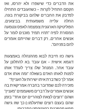
את הדברים כדי שישפרו ולא יהרסו, ואז 
הקסם התחיל לקרות – כשהעובדים התחילו 
לפדבק את החברים שלהם בביקורת בונה, 
החלה עלייה משמעותית בביצועים. 
הפוליטיקה הארגונית צומצמה לאפס ונטמעה 
המסורת לפיה "תהיו תמיד מוכנים לומר על 
אנשים אחרים, רק דברים שהייתם אומרים 
להם בפניהם".
גישה כזו חייבת לבוא מההנהלה באמצעות 
דוגמא אישית - אם עובד בא להתלונן על 
עובד אחר, המנהל שלו צריך לעודד אותו 
לפנות לאותו האדם בשאלה "ומה אותו אדם 
אמר לך כשדברת איתו ישירות על העניין?"
מזכירה לכם שמדובר בחברה אמריקאית בה 
אנשים אומרים על דברים משעממים "מעניין" 
ושהם "רוצים לצאת לצוהריים יום אחד" בזמן 
שהם בעצם רוצים שתיעלמו:) כך שזו גישה 
ממש מהפכנית בקונטקסט התרבותי.