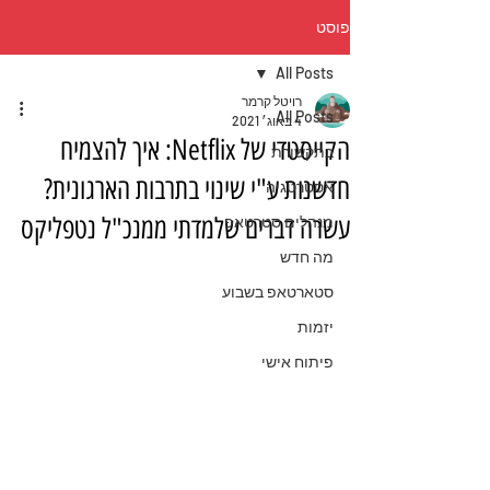
פוסט
All Posts
רויטל קרמר
All Posts
4 באוג׳ 2021
הקייסטדי של Netflix: איך להצמיח
בתקשורת
חדשנות ע"י שינוי בתרבות הארגונית?
אסטרטגיה
עשרה דברים שלמדתי ממנכ"ל נטפליקס
מנהלים סטרטאפ
מה חדש
סטארטאפ בשבוע
יזמות
פיתוח אישי