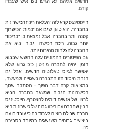
חדשים אליהם לא הגיעו 120 איש שעבדו 
קודם. 
הייסטינגס קרא לזה "העלאת ריכוז הכישרונות 
בחברה". הוא טוען שגם אם "כמות הכישרון" 
קטנה יותר בחברה, אבל נמצאת בו "בריכוז" 
יותר גבוה, ריכוז הכישרון גבוה יביא את 
החברה להצלחות מהירות יותר. 
עם הפיטורים ההמוניים עלה החשש שבבוא 
הזמן, יהיה לחברה מוניטין כ"כ גרוע שלא 
יאפשר לגייס טאלנטים חדשים. אבל גם 
הנחת היסוד הזו התבררה כשגוייה ולמעשה, 
במציאות קרה דבר הפוך – הסתבר שסך 
הכישרונות הגבוה שנשאר בחברה הביא 
לרצון של אנשים דומים להצטרף. הייסטינגס 
הבין שחברה עם ריכוז גבוה של כישרונות היא 
חברה שכולם רוצים לעבוד בה כי עובדים עם 
ביצועים גבוהים משגשגים במיוחד בסביבה 
כזו. 