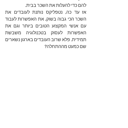
להם כדי להעלות את השכר בבית. 
אז עד כה, נטפליקס נותנת לעובדים את 
השכר הכי גבוה בשוק, את האפשרות לעבוד 
עם אנשי המקצוע הטובים ביותר וגם את 
האפשרות לעסוק בטכנולוגיה משבשת 
תמידית. פלא שרוב העובדים בארגון נשארים 
שם כמעט מההתחלה? 
6. פתחו את הספרים בפני העובדים
הסעיף הזה קצת מפתיע ומאוד לא מקובל 
בלשון ההמעטה. 
רוב הסטרטאפים שאני מכירה יעשו הכל, 
אבל ממש הכל, כדי לא לשקף לעובדים מה 
המצב הפיננסי של החברה אבל, בנטפליקס 
חושבים אחרת. מבחינתם, שקיפות מלאה 
עם העובדים לגבי המצב הפיננסי של 
החברה, לגבי אסטרטגיות עתידיות, דרכי 
עבודה וכל פרט אחר – הופכת את העובדים 