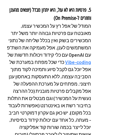
5. פרטיות היא לא עול, היא יתרון מבדל (יוצאים מהענן 
וחוזרים ל-On Premise)
המודל של אפל רץ על המכשיר עצמו, 
מאובטח עם פרטיות גבוהה יותר משל יתר 
המכשירים בשוק ואין בכלל שליחה של נתוני 
המשתמשים לענן. אפל מעמיקה את השת"פ 
עם OpenAI עם כלי קידוד ויכולות חדשות של 
Vibe-coding
כדי שכל מפתח במערכת של 
אפל יוכל גם לקבל סיוע ותמיכה לקוד מתוך 
הסביבה עצמה, ללא התעסקות באחסון ענן 
חיצוני. מפתחים על מערכת ההפעלה של 
אפל מקבלים פרטיות מובנית (כל ההרצה 
נעשית על המכשיר) וגם מבטלים את התלות 
בחיבור רשת או באינטרנט (אפשרות לעבוד 
בכל מקום). יש כאן גם עקרון דמוקרטי חביב 
- מעתה, כל אחד עם יכולות קידוד בסיסיות, 
יוכל לייצר בכמה שורות קוד אפליקציה 
אישית שתעזור לו לצורך פרסונלי (מורים 