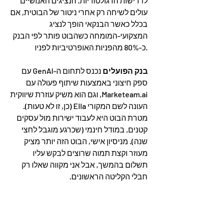
לדרישות הרגולטוריות. הנציגים האנושיים 
עולים לשיחה רק אחרי ניטור של הבוטית, אם 
בכלל כאשר הבנקאי הופך לנציג 
המצקועי-המומחה כשהבוט פותר לפי הבנק 
כ-80% מהפניות האופרטיביות לפניו.
בנק הפועלים
 נכנס לתחום ה-GenAI עם 
ספק חיצוני באמצעות שיתוף פעולה עם 
Marketeam.ai
, וגם הוא משיק עוזרת שיווקית 
העונה לשם המקורי Ella (כן, זו לא טעות). 
מטרת הבוט היא לעבוד ישירות מול עסקים 
קטנים, במודל חינמי (שכרגע מוגבל לחצי 
שנה). מניסיון אישי, הבוט הזה יותר מציק 
מעוזר וקצת תמוה שרוצים לבקש עליו 
תשלום בהמשך, אבל אני מקווה שאלו רק 
חבלי הקליטה הראשונים.
בנק לאומי
 הקדיש את המשאבים שלו 
לשיפור החלטות מבוססות נתונים. הבנק 