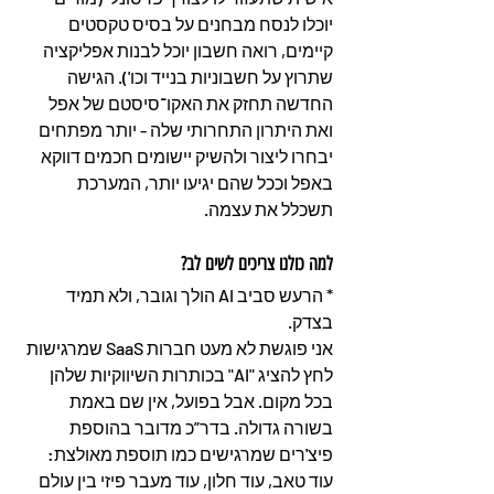
יוכלו לנסח מבחנים על בסיס טקסטים 
קיימים, רואה חשבון יוכל לבנות אפליקציה 
שתרוץ על חשבוניות בנייד וכו'). הגישה 
החדשה תחזק את האקו־סיסטם של אפל 
ואת היתרון התחרותי שלה - יותר מפתחים 
יבחרו ליצור ולהשיק יישומים חכמים דווקא 
באפל וככל שהם יגיעו יותר, המערכת 
תשכלל את עצמה.
למה כולנו צריכים לשים לב?
* הרעש סביב AI הולך וגובר, ולא תמיד 
בצדק.
אני פוגשת לא מעט חברות SaaS שמרגישות 
לחץ להציג "AI" בכותרות השיווקיות שלהן 
בכל מקום. אבל בפועל, אין שם באמת 
בשורה גדולה. בדר”כ מדובר בהוספת 
פיצ'רים שמרגישים כמו תוספת מאולצת: 
עוד טאב, עוד חלון, עוד מעבר פיזי בין עולם 