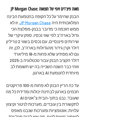
JP Morgan Chase: מאות פיצ'רים ויופי של תוצאות
הבנק שהימר על כל הקופה בהטמעת הבינה 
המלאכותית היה 
JP Morgan Chase
. זו לא 
ממש חוכמה כי מדובר בבנק-מפלצת הכי 
גדול בארה”ב לפי שווי נכסיו. ספק עיקרי של 
שירותים פיננסיים, עם נכסים בשווי 2 טריליון 
דולר וקרן גידור מהגדולות בארה”ב. לכן, זה 
גם לא מפתיע שלא פחות מ-18 מיליארד 
דולר הקציב הבנק עבור טכנולוגיה ב‑2025 
וזוהי כבר השנה השנייה בה יש תשומת לב 
מיוחדת להטמעת AI בארגון.
עד כה הריץ הבנק לא פחות מ-100 פרויקטים 
חכמים בארגון לבחינת יכולות ומדידת כל מה 
שעובד. נבנו בתוך-הבית צ׳אטים AI 
לתקשורת בין עובדים, מערכות לניטור וקיצוץ 
עלויות, אוטומציות ומערכות שנבנו מאפס 
לשיפור חוויית לקוח. מה יצא לבנק מכל זה? 