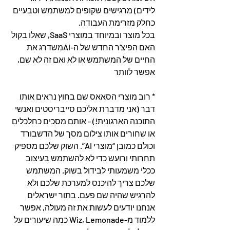
לידים) מרגישים שקופים למשתמש וטבעיים 
כחלק מזרימת העבודה.
בכל מוצר ובמיוחד במוצרי SaaS, שאלו בקול 
האם הפיצ'ר החדש של ה-AIמשדרג את 
החיים של המשתמש או לא ואם זה לא שם, 
אפשר לוותר
* רוב מוצרי הסאאס שם בחוץ נראים אותו 
דבר (אני מדברת אליכם סייבריסטים ואנשי 
התוכנה הארגונית!) - אותם מסכים כחלכלים 
או שחורים אותו צילום מסך של הדשבורד 
וכולם כמובן “מוצרי AI”. השוק שלכם מספיק 
תחרותי ורועש כדי לא להשתמש בעיצוב 
ככלי משמעותי לבידול בשוק. המשתמש 
שלכם צריך להיכנס למערכת שלכם ולא 
להרגיש שהיה שם פעם. בתור ישראלים 
אנחנו יודעים לעשות את זה מעולה, אפשר 
ללמוד מ-Wiz, Lemonade כמה שיעורים על 