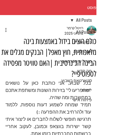
פוסט
All Posts
רויטל קרמר
All Posts
13 ביוני 2025
כולם רוצים בידול באמצעות בינה
בתקשורת
מלאכותית, חוץ מאפל| הבנקים מגלים את
אסטרטגיה
הבינה הג'נרטיבית |האם טוויטר מפסידה
מנהלים סטרטאפ
מה חדש
לספוטיפיי?
סטארטאפ בשבוע
בכל שבוע, אני כותבת כאן על נושאים 
"שהפריעו לי" בזירות השונות ומשתפת אתכם 
יזמות
במחשבות ומה שהיה.
פיתוח אישי
תמיד שמחה לשמוע דעות נוספות, ללמוד 
עוד ולהרחיב את ההפרעה :)
תרגישו חופשי לשלוח לחברים או ליצור איתי 
קשר ישירות בווצאפ וכמובן, לעקוב אחריי 
ברשתות החברתיות בזמן אמת.