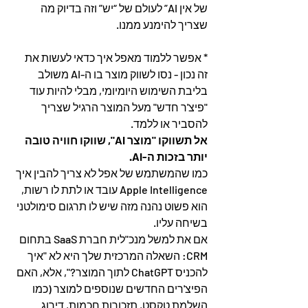
של אין AI” לעולם של “יש” וזה בדיוק מה 
שצריך להימנע ממנו.
* אפשר ללמוד מאפל איך כדאי לעשות את 
זה נכון - נסו לשווק מוצר בו ה-AI משולב 
בליבת השימוש היומיומי, מבלי להיות עוד 
"פיצ'ר חדש" מעל המוצר הרגיל שצריך 
להסביר או ללמד.
אל תשווקו "מוצר AI", שווקו חוויה טובה 
יותר בזכות ה-AI.
כמו שהמשתמש של אפל לא צריך להבין איך 
Apple Intelligence עובד או לתת לו רשות, 
הוא פשוט נהנה מזה שיש לו תרגום סימולטני 
בשיחה עליו. 
אם את למשל מנכ"לית חברת SaaS בתחום 
CRM: השאלה המרכזית שלך היא לא "איך 
להכניס ChatGPT לתוך המוצר?", אלא, האם 
הפיצ'רים החדשים שנוספים למוצר (כמו 
השלמת טקסט, תזכורות חכמות, דירוג 