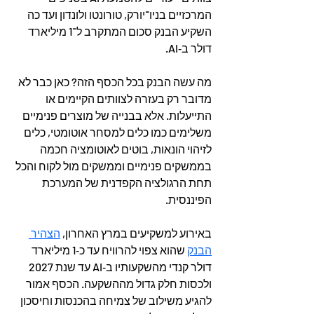
המרכזיים בניו־יורק, טורונטו ולונדון ועד כה 
השקיע הבנק סכום המתקרב ל־1 מיליארד 
דולר ב‑AI.
מה עשה הבנק בכל הכסף הזה? כאן כבר לא 
מדובר רק בעזרה לצוותים הקיימים או 
התייעלות. אלא בבנייה של מוצרים פנימיים 
משלימים כמו כלים למסחר אוטומטי, כלים 
לזיהוי הונאות, בוטים לאוטומציה חכמה 
בממשקים פנימיים וממשקים מול לקוח והכל 
תחת הרגולציה הקפדנית של המערכת 
הפיננסית.
באירוע למשקיעים במרץ האחרון, 
הצהיר 
הבנק
 שהוא צפוי להרוויח עד כ‑1 מיליארד 
דולר קנדי מהשקעותיו ב‑AI עד שנת 2027 
ולכסות חלק גדול מההשקעה. הכסף אמור 
להגיע משילוב של צמיחה בהכנסות וחיסכון 