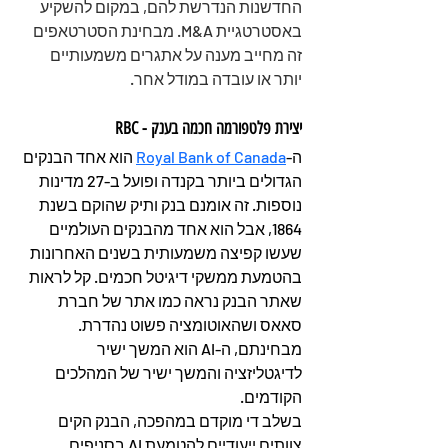
החדשנות הנדרשת להם, במקום להשקיע 
באסטרטגיית M&A. מבחינת הסטרטאפים 
זה מחייב מענה על אתגרים משמעותיים 
יותר או עובדה במודל אחר.
יצירת פלטפורמה חכמה בענק - RBC
ה-
Royal Bank of Canada
 הוא אחד הבנקים 
הגדולים ביותר בקנדה ופועל ב-27 מדינות 
נוספות. זה אומנם בנק ותיק שהוקם בשנת 
1864, אבל הוא אחד מהבנקים העולמיים 
שעשו קפיצה משמעותית בשנים האחרונות 
בהטמעת ממשקי דיגיטל חכמים. קל לראות 
שאתר הבנק נראה כמו אתר של חברת 
סאאס ושהאוטומציה פשוט נהדרת. 
מבחינתם, ה-AI הוא המשך ישיר 
לדיגטליזציה והמשך ישיר של המהלכים 
הקודמים.
בשלב די מוקדם במהפכה, הבנק הקים 
צוותים ייעודיים להטמעת AI בסניפים 