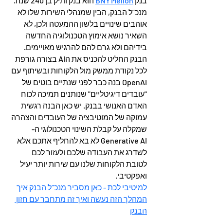
בנק 
BNY Mellon
 הוא בנק ותיק בן 240 שנה. 
מנכ”ל הבנק, הבין שמנהלי השירות שלו לא 
אוהבים שינויים בלשון ההמעטה ולכן, לא 
השאיר נושא אימוץ הטכנולוגיה החדשה 
בידיהם ולא גרם להם להרגיש מאויימים. 
הבנק החליט להכניס את הAI בצורה גורפת 
לכל נקודת ממשק מול הלקוחות ובשיתוף עם 
OpenAI בנה כבר לפני שנתיים בוטים של 
"עובדים דיגיטליים" שנותנים תמיכה לכוח 
האדם האנושי בבנק. יש כאן הבנה רגשית 
עמוקה של המוטיבציה של העובדים והצהרה 
שמקלה על קבלת השינוי הטכנולוגי ה- 
Generative AI לא בא להחליף אתכם אלא 
לשדרג את העבודה שלכם ולעזור לכם 
לטובת הלקוחות שלנו עם שירות יותר יעיל 
ואפקטיבי.
למיטיבי לכת - כאן מסביר מנכ”ל הבנק איך 
המהלך הזה נעשה ואיך זה מתחבר עם חזון 
הבנק