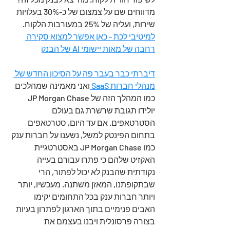
מדווחים שם על צמצום של כ-30% בעלויות 
שירות, ועליה של 25% במעורבות הלקוח.
למיטיבי לכת - כאן אפשר למצוא סקירה 
רחבה של מאות יישומי AI של הבנק
דיברתי כבר בעבר פה על הסיכון החדש של 
מנהלי חברות SaaS 
ואני מאמינה שמהלכים 
כמו המהלך הזה של JP Morgan Chase 
יולידו תגובת שרשרת גם בעולם 
הסטרטאפים. אם עד היום, סטרטאפים 
בתחום הפינטק למשל, נשענו על חברות ענק 
כמו JP Morgan Chase באסטרטגיית 
האקזיט שלהם כי פתרו עבורם בעייה 
נקודתית שהבנק לא יכול לפתור, הרי 
שבתקופתנו, המאזן משתנה. מעכשיו, יותר 
ויותר חברות ענק בכל התחומים יקימו 
האבים פנימיים בתוך הארגון לפתרון בעיות 
בצורה פרסונלית ויבנו בעצמם את 