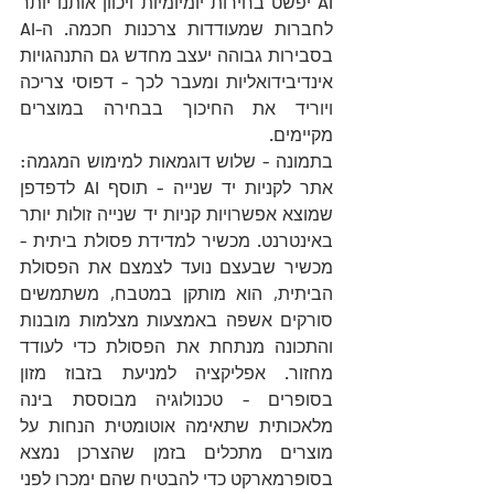
AI יפשט בחירות יומיומיות ויכוון אותנו יותר 
לחברות שמעודדות צרכנות חכמה. ה-AI 
בסבירות גבוהה יעצב מחדש גם התנהגויות 
אינדיבידואליות ומעבר לכך - דפוסי צריכה 
ויוריד את החיכוך בבחירה במוצרים 
מקיימים.
בתמונה - שלוש דוגמאות למימוש המגמה: 
אתר לקניות יד שנייה - תוסף AI לדפדפן 
שמוצא אפשרויות קניות יד שנייה זולות יותר 
באינטרנט. מכשיר למדידת פסולת ביתית - 
מכשיר שבעצם נועד לצמצם את הפסולת 
הביתית, הוא מותקן במטבח, משתמשים 
סורקים אשפה באמצעות מצלמות מובנות 
והתכונה מנתחת את הפסולת כדי לעודד 
מחזור. אפליקציה למניעת בזבוז מזון 
בסופרים - טכנולוגיה מבוססת בינה 
מלאכותית שתאימה אוטומטית הנחות על 
מוצרים מתכלים בזמן שהצרכן נמצא 
בסופרמארקט כדי להבטיח שהם ימכרו לפני 