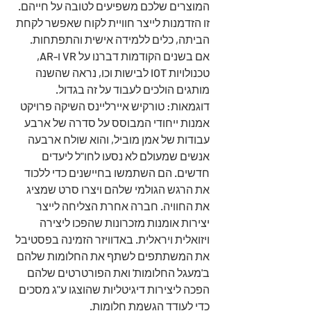
המוצרים שלכם משפיעים לטובה על חייהם. 
זו הזדמנות לייצר חוויית לקוח שאפשר לקחת 
הביתה, כלים ללמידה אישית והתפתחות. 
אם בשנים הקודמות דברנו על VR ו-AR, 
טכנולויות IOT לבישות וכו, נראה שהשנה 
מותגים הולכים לעבוד על זה בגדול.
דוגמאות: טורקיש איירליינס השיקה פרויקט 
אמנות ייחודי המבוסס על סדרה של ארבע 
עבודות של אמן מוביל, והוא שולח ארבעה 
אנשים שמעולם לא נסעו לחו"ל ליעדים 
חדשים. הם השתמשו בחיישנים כדי ללכוד 
את הרגש הגולמי שלהם ויצרו סרט שמציג 
את החוויה. חברה אחרת הצליחה לייצר 
יצירות אומנות מזכרונות שהפכו ליצירה 
ויזואלית ויראלית. באדוויזר הזמינה בפסטיבל 
את המשתתפים לשתף את החלומות שלהם 
ב'מעגל החלומות' ואת הפורטרטים שלהם 
הפכה ליצירות דיגיטליות שהוצגו ע"ג מסכים 
כדי לעודד הגשמת חלומות.