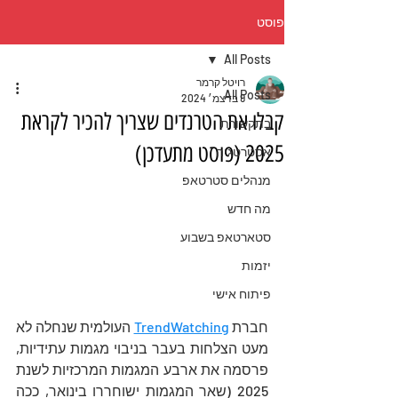
פוסט
All Posts
רויטל קרמר
All Posts
9 בדצמ׳ 2024
קבלו את הטרנדים שצריך להכיר לקראת
בתקשורת
2025 (פוסט מתעדכן)
אסטרטגיה
מנהלים סטרטאפ
מה חדש
סטארטאפ בשבוע
יזמות
פיתוח אישי
חברת 
TrendWatching
 העולמית שנחלה לא 
מעט הצלחות בעבר בניבוי מגמות עתידיות, 
פרסמה את ארבע המגמות המרכזיות לשנת 
2025 (שאר המגמות ישוחררו בינואר, ככה 