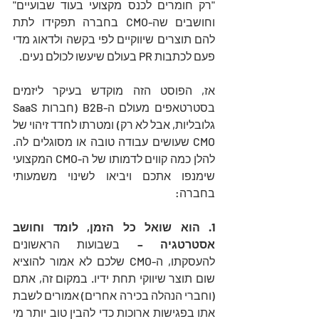
"רק חומרים לכנס מקצועי בעוד שבועיים" 
וחושבים שה-CMO בחברה תפקידו לתת 
להם תוצרים שיווקיים לפי בקשה ולדאוג מדי 
פעם לכתבות PR בעולם שיעשו לכולם נעים.
אז, הפוסט הזה מוקדש בעיקר ליזמים 
בסטרטאפים מעולם ה-B2B (חברות SaaS 
גלובליות, אבל לא רק) ומטרתו לחדד זיהוי של 
CMO שעושים עבודה טובה או מסוגלים לה. 
להלן כמה קווים לדמותו של ה-CMO המקצועי 
שימנפו אתכם ויביאו לשינוי משמעותי 
בחברה:
1. הוא שואל כל הזמן, לומד וחושב 
אסטרטגיה –
 בשבועות הראשונים 
להעסקתו, ה-CMO שלכם לא אמור להוציא 
שום תוצר שיווקי תחת ידיו. במקום זה, אתם 
(וחברי הנהלה בכירה אחרים) אמורים לשבת 
אתו בפגישות ארוכות כדי להבין טוב יותר מי 