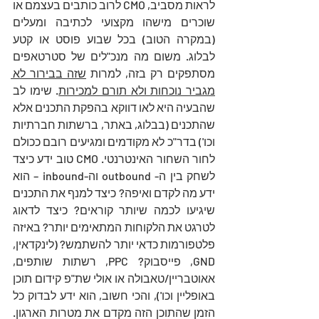
לראות מסביב, CMO לרוב כותבים בעצמם או 
שוכרים מישהו מקצועי לכתיבה ומעלים 
(במקרה הטוב) בכל שבוע פוסט או קטע 
לבלוג. משום מה מנכ"לים של סטרטאפים 
מסתפקים רק בזה, למרות 
שזה בבירור לא 
מגביר נוכחות ולא תורם למכירות
. שימו לב 
שהבעיה היא לאו דווקא בהפקת התכנים אלא 
שהתכנים (בבלוג, באתר, ברשתות חברתיות 
וכו') בדר"כ לא מקודמים ומגיעים רובם ככולם 
לחור השחור האינטרנטי. CMO טוב ידע כיצד 
לשחק בין ה- outbound וה-inbound – הוא 
ידע מה לקדם ואיפה? כיצד למנף את התכנים 
שיגיעו לכמה שיותר קוראים? כיצד לדאוג 
לטרגט את הלקוחות המתאימים יותר? באיזה 
פלטפורמות כדאי יותר להשתמש? (לינקדאין, 
GND, פייסבוק? PPC, רשתות שותפים, 
אאוטבריין/טאבולה או אולי שת"פ קידום תוכן 
באופליין וכו'), והכי חשוב, הוא ידע לבדוק כל 
הזמן שהתוכן הזה מקדם את מטרות הארגון. 