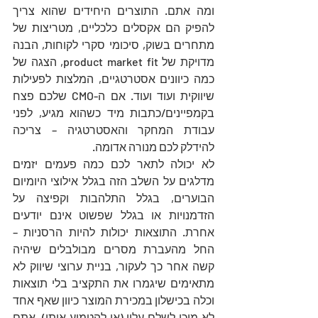
ומה אתם. התוצרים היחידים שהוא צריך 
להפיק הם אקסלים כלכליים, מטריצות של 
מתחרים בשוק, סיכומי סקרי לקוחות, הבנה 
מדויקת של product market fit, הצגה של 
כמה כיוונים אסטרטגיים, המלצות לפעילות 
שיווקית ועוד ועוד. אם ה-CMO שלכם פצח 
בקמפיינים/כתבות מיד כשהוא מגיע, לפני 
עבודת המחקר והאסטרטגיה – צריכה 
להידלק לכם מנורה אדומה.
לא יכולה לתאר לכם כמה פעמים יזמים 
מדלגים על השלב הזה בגלל אילוצי היומיום 
הבוערים, בגלל התלהבות וקפיצה על 
הזדמנויות או בגלל שפשוט אינם יודעים 
אחרת. התוצאות יכולות להיות הרסניות – 
החל מהעברת מסרים מבולבלים שיהיה 
קשה אחר כך לעקור, בניית ערוצי שיווק לא 
מתאימים שיגמרו את התקציב בלי תוצאות 
וכלה בכישלון במכירת המוצר כיוון שאף אחד 
לא מוכן לשלם עליו (או להטמיע אותו). אתם 