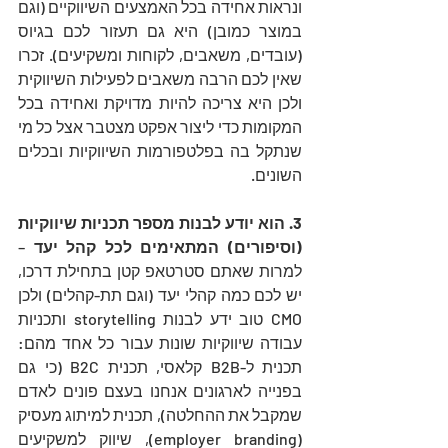
ונראות אחידה בכל האמצעים השיווקיים (וגם 
במוצר כמובן) היא גם תעזור לכם בגיוס 
(עובדים, משאבים, לקוחות ומשקיעים). זכרו 
שאין לכם הרבה משאבים לפעילות השיווקית 
ולכן היא צריכה להיות מדויקת ואחידה בכל 
המקומות כדי ליצור אפקט מצטבר אצל כל מי 
שנתקל בה בפלטפורמות השיווקיות ובכלים 
השונים.
3. הוא יודע לבנות מספר תכניות שיווקיות 
(וסיפורים) המתאימים לכל קהל יעד
 – 
למרות שאתם סטרטאפ קטן בתחילת דרכו, 
יש לכם כמה קהלי יעד (וגם תת-קהלים) ולכן 
CMO טוב ידע לבנות storytelling ותכניות 
עבודה שיווקיות שונות עבור כל אחד מהם: 
תכנית ל-B2B קלאסי, תכנית B2C (כי גם 
בפנייה לארגונים אנחנו בעצם פונים לאדם 
שמקבל את ההחלטה), תכנית למיתוג מעסיק 
(employer branding), שיווק למשקיעים 