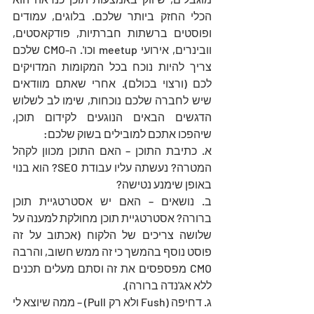
הכלי החזק ביותר שלכם. בלוגים, עמודים 
ופוסטים ברשתות חברתיות, פודקאסטים, 
וובינרים, אירועי meetup וכו'. ה-CMO שלכם 
צריך להיות נוכח בכל המקומות המדויקים 
לכם (ורצוי בכולם). אחרי שאתם מוודאים 
שיש לחברה שלכם נוכחות, שימו לב לשלוש 
הדגשים הבאים הנוגעים לקידום תוכן, 
שיהפכו אתכם למובילים בשוק שלכם:
א. כתיבת התוכן – האם התוכן מכוון לקהל 
המטרה? נעשתה עליו עבודת SEO? הוא בנוי 
באופן שימנע נטישה?
ב. נושאים – האם יש אסטרטגיית תוכן 
ברורה? אסטרטגיית תוכן מחולקת למענה על 
שלושה צריכים של הלקוח (אכתוב על זה 
פוסט נוסף בהמשך כי זה ממש חשוב, והרבה 
CMO מפספסים את זה וסתם מעלים תכנים 
ללא אג'נדה ברורה).
ג. דחיפה (Fush ולא רק Pull) – ממה שיוצא לי 