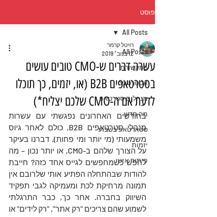
פוסט
All Posts
רויטל קרמר
All Posts
12 בנוב׳ 2019
עשרה דברים ש-CMO טובים עושים
בתקשורת
בסטרטאפים B2B (או, יזמים, כך תוכלו
אסטרטגיה
לדעת אם ה-CMO שלכם יצליח*)
מנהלים סטרטאפ
מה חדש
בחודשים האחרונים נפגשתי עם עשרות 
מנהלי סטרטאפים B2B, כולם לאחר גיוס 
סטארטאפ בשבוע
משמעותי (מי יותר ומי פחות). דברנו בעיקר 
יזמות
על הצורך שלהם ב-CMO, או יותר נכון – מה 
פיתוח אישי
לחפש כשמחפשים לגייס אחד כזה? חייבת 
להודות שבהתחלה הפתיע אותי שלרובם אין 
תמונה מרחיקת לכת ומעמיקה לגבי תפקיד 
השיווק בחברה. אחר כך, כבר התרגלתי 
לשמוע שהם צריכים "רק אתר", "רק לידים" או 