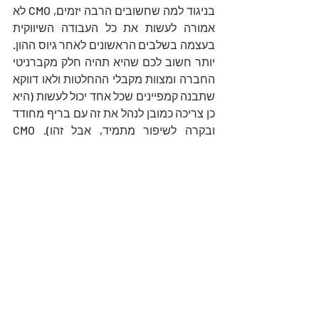
בניגוד למה שחשובים הרבה יזמים, CMO לא 
אמורה לעשות את כל העבודה השיווקית 
בעצמה בשלבים הראשונים לאחר גיוס ההון. 
יותר חשוב לכם שהיא תהיה חלק מקברניטי 
החברה ומצוות מקבלי ההחלטות ולאו דווקא 
שתבנה קמפיינים שכל אחד יכול לעשות (היא 
כן צריכה כמובן לנהל את זה עם בריף מחודד 
ובקרה לשיפור מתמיד, אבל זהו). CMO 
שמתעקשת לכתוב הכל, בכל מקום, לנהל 
בעצמה קמפיין PPC מדויק ולעצב בעצמה 
אתר, לא תעשה הכל בצורה הכי מקצועית 
ואפקטיבית (אחרי הכל, גם אם היא בעלת 
"עין עיצובית", זה לא ה-day job שלה), וחמור 
מכך, היא לא תכניס את השיווק באופן מעמיק 
לכל האסטרטגיה של החברה בשלב הקריטי 
הזה. אתם תפסידו את כוח החשיבה היקר 
שלה (מתוך ההנחה שהיא אכן מצוינת ועונה 
על שאר הסעיפים) בעבור עבודות שניתן 
לתמחר במחיר נמוך יותר ולהוציא החוצה 