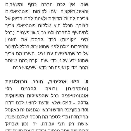
שוב, אין לכם הרבה כסף ומשאבים 
והאינטראקציה עם לקוחות פוטנציאליים 
צריכה להיות מדויקת ולענות להם בדיוק על 
הצורך. הכלל הוא שלקוח פוטנציאלי צריך 
להיחשף לחברה ולמוצר כ-15 פעמים (בכל 
מיני מקומות) בכדי לבסס את האמון 
וההיכרות מולנו לפני שהוא יכול בכלל לחשוב 
על רכישה/פגישה עם נציג. חשבו מה צריך 
שהוא ידע עלינו כדי שזה יקרה כמה שיותר 
מהר ומדויק ואיפה הכי כדאי שיפגוש בכם.
6. היא אנליטית, חובב טכנולוגיות 
(ומספרים) ורוצה להכניס כלי 
אוטומטיזציה ככל שהפעילות השיווקית 
גדלה – 
CMO שלא יודעת להציג לכם דו"ח 
ROI בסוף כל חודש ורבעון (גם אם זה באקסל 
בהתחלה) כדי לספר מה הכסף שלכם עשה, 
עושה רק חצי עבודה. זה נכון שבתק' 
הראשונה יותר מנסים ובודקים את השוק כדי 