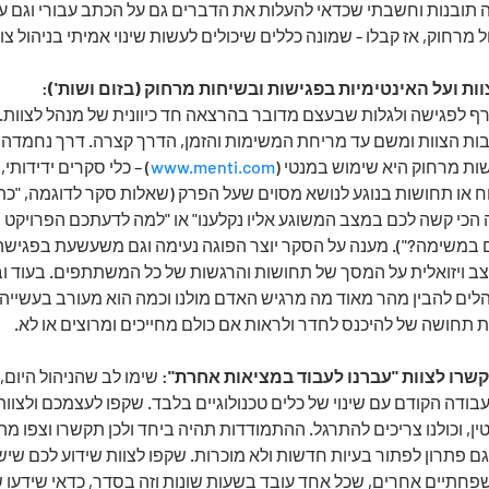
תובנות וחשבתי שכדאי להעלות את הדברים גם על הכתב עבורי וגם עבור
רחוק, אז קבלו - שמונה כללים שיכולים לעשות שינוי אמיתי בניהול צו
:
ף לפגישה ולגלות שבעצם מדובר בהרצאה חד כיוונית של מנהל לצוות.
ות הצוות ומשם עד מריחת המשימות והזמן, הדרך קצרה. דרך נחמדה מ
שות מרחוק היא שימוש במנטי (
www.menti.com
) – כלי סקרים ידידותי, 
 או תחושות בנוגע לנושא מסוים שעל הפרק (שאלות סקר לדוגמה, "כת
 הכי קשה לכם במצב המשוגע אליו נקלענו" או "למה לדעתכם הפרויקט ה
דם במשימה?"). מענה על הסקר יוצר הפוגה נעימה וגם משעשעת בפגישה
צב ויזואלית על המסך של תחושות והרגשות של כל המשתתפים. בעוד וב
נהלים להבין מהר מאוד מה מרגיש האדם מולנו וכמה הוא מעורב בעשייה
ת תחושה של להיכנס לחדר ולראות אם כולם מחייכים ומרוצים או לא.
: שימו לב שהניהול היום, 
בודה הקודם עם שינוי של כלים טכנולוגיים בלבד. שקפו לעצמכם ולצוו
, וכולנו צריכים להתרגל. ההתמודדות תהיה ביחד ולכן תקשרו וצפו מה
גם פתרון לפתור בעיות חדשות ולא מוכרות. שקפו לצוות שידוע לכם שי
פחתיים אחרים, שכל אחד עובד בשעות שונות וזה בסדר, כדאי שידעו 