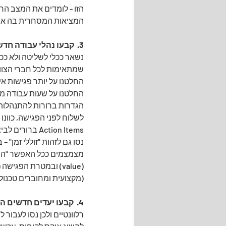
הזו - לומדים את המצב החד
המציאות המסחרית בה אנחנ
3.  קבעו נהלי עבודה חדשים המתאימים למצב החדש
נשאר ככלי לשליטה ולא ככל
שמתאימות לכל חברי הצוות
החלטנו על יותר פגישות אי
החלטנו על שעות עבודה משו
הגדרות ברורות להתנהלות 
לשלוח לפני הפגישה, כוונו
Action Items ברורים לביצוע עם לו"ז עבור כל אחד).
נסו גם לזהות "זוללי זמן"
מצמצמים ככל האפשר "הפתע
(value) ובמטרת הפג
(מקצועית ומחוברים טכנול
4.  קבעו יעדים חדשים המתאימים למצב