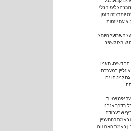
נים קבוע לכל 
י המכירות בחברה? לימוד כלי 
יותר? זה הזמן 
א עם יוזמות 
ש? השבוע? היום? 
 שירצו לשפר 
 החדשים, תאמו 
אונליין במערכת 
יותר שקופה גם למטה וגם 
חה.
 אינטימיות 
ל בדרך אנחנו 
כיף שבעבודה 
באמת להתעניין 
בין באמת האם נוח 