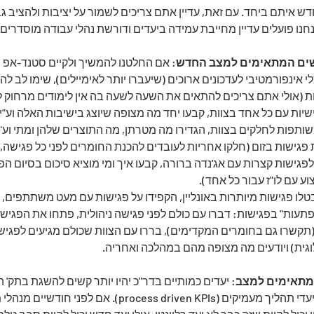
ש איתם ביחד. עם זאת, עדיין אתם צריכים לשמור על יציבות ולהציב גבו
ו פועלים עדיין מחייבת עמידה ביעדים ודורשת נהלי עבודה מוסדרים.
: אם החלטנו להמשיך ולקיים סטנד-אפ ש
י אינפורמטיבי לעדכונים ארוכים (שיעברו יותר לאימיילים), שימו לב לה
 (אולי אתם צריכים להתאים את השעה לשעה בה אין לימודים מרחוק לי
שיות עם כל אחד בצוות, קבעו יחד מה מצופה שיוצג בישיבות האלה וע"י 
תפות לחלקים בצוות, הגדירו מה מטרתן, מה התוצרים שלהן ומתי וע"י מ
פגישות בזום (חלקו אחריות לעובדים להכנת החומרים לפני כל פגישה, 
 לפגישות קצרות עם אג'נדה ברורה, קבעו איך ומי מוציא סיכום בסיום ה
 – בטלו פגישות מיותרות באונליין, הקפידו על פגישות עם מעט משתתפים,
ות" בפגישות: דברו עם כולם לפני פגישה ניהולית, פתחו את הפגיש
ישה (תקשרו גם בחומרים המקדימים), בררו עם הצוות שכולם מגיעים לפגיש
וגית) ויודעים מה מצופה מהם במהלכה ואחריה.
: יעדים כמותיים בדר"כ יהיו יותר קשים להשגת בתק' הזו
רלוונטיים ולכן נסו לעבור ליעדי תהליך מעמיקים (rocess driven KPIs