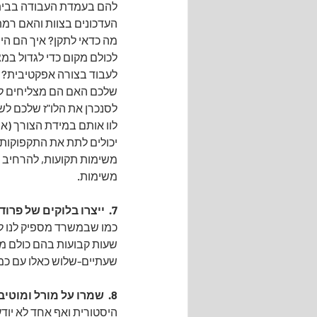
להם בעמדת העבודה בבית? 
העדכונים בצוות והאם רמ
מה כדאי לתקן? איך הם הי
לכולם מקום כדי לגדול במ
לעבוד בצורה אפקטיבית? (ע
שלכם האם הם מצליחים להת
לסנכרן את הלו"ז שלכם לשל
לוו אותם במידת הצורך (או
יכולים לתת את התקפוקות 
משימות תקועות, להרחיב א
משימות.
7.  ייצרו בלוקים של פרודוקטיביות -  Productivity Blocks:
כמו שבמשרד מספיק לנו לפ
שעות קבועות בהם כולם מדל
שעתיים-שלוש כאלו עם כמה
8.  שמרו על מורל ומוטיבציה גבוהים
היסטורית ואף אחד לא יודע