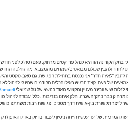
בתק' הקורונה הזו היא לנהל פרויקטים מרחוק. פעם (סה"כ לפני חודש ו
נס לחדר ולהבין שכולם מבואסים/שמחים מהמצב או מההחלטה החדשה 
ה להבין "לאיזה חדר" אני נכנסת בתחילת הפגישה. גם סאב-טקסט ורגיש
מצעית של פעם. קצת הרגיש כאילו הכלים הקודמים שהיו לי לניהול לא 
 לגלות שיש וובינר מעניין ומקצועי מאוד בנושא של טל שמואלי 
 Shmueli
 מרחוק כבר בתק' השגרה, חלק איתנו בנדיבותו, כללי עבודה לניהול צוו
ר לייצר תקשורת בין-אישית דרך מסכים ופגישות רבות משתתפים שלא
ות המרכזית שלי עד עכשיו הייתה ניסיון לעבוד בדיוק באותו האופן (רק ב