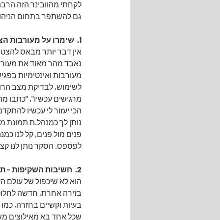
לקחתי מהוובינר הזה הרבה 
גם להשתפר בתחום הניהול מ
1.  שימרו על מעורבות הצוות ועל האינטימיות בפגישות ובשיחות מרחוק (בזום ושות')
אין דבר יותר מבאס להצטר
נאבד מהר מאוד את מעורב
מעורבות ואינטימיות בפגי
לשימוש, לבדיקת מצב הרוח
מרגישים עכשיו", "כתבו מה
הכי יעזור לי עכשיו להתק
נותן לך כמנהל.ת תמונת מ
פנים מול פנים, קל לנו כמ
לפספס. הסקר נותן לנו קצ
2.  חשיבות השקיפות - תקשרו לצוות "עברנו לעבוד במציאות אחרת"
הוא לא שיכפול של עולם הע
בזירה אחרת, חדשה לחלוטין
בעיות וקשיים בחזרה, כמו 
שכל אחד בא מאילוצים מש