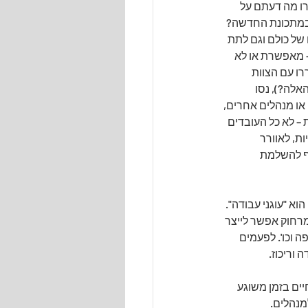
ו מה דעתם על 
במתכונת החדשה? 
של כולם וגם לתת 
 מאפשרת או לא 
רו עם הצוות 
לה?), נסו 
או מנהלים אחרים, 
– לא כל העובדים 
ת, לאוורר 
ף להשלמת 
א "עוגני עבודה". 
רחוק אפשר לייצר 
 וכו'. לפעמים 
וריכוז.
יים בזמן משוגע 
מנהלים.