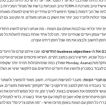
יכול להיות שזה כבר לא יעד רלוונטי. אולי יעד חדש יכול להיות סבב טלפו
הלקוחות לביסוס הקשר האישי? טיוב מערכת ה-CRM? טיוב הנוכחות ברשת של מנהל
חה של חב' דומות בשוק? חיפוש לידים עתידיים חדשים לפעולה מאוחרת 
 יכולות ולהכיר טוב יותר את השוק בו אנחנו פועלים. זה זמן טוב גם לבו
ם יותר וכדאי גם לבנות אותם עם הצוות – מה אנחנו רוצים להשיג החוד
י עומק ויעדים שטחיים יותר, תנו לכל אחד ואחת בצוות להעלות כל מה
 הזמן לחשוב ולבצע את מה שכל הזמן דחינו ועצרנו.
 שבו איתם קודם על היעדים
 בכל שבוע, חודש ורבעון במצב הקיים. הוציאו סיכומים שבועיים ועדכנו 
הניהול הארגונית לגבי כל התקדמות (Monday, Asana ושות'). כמה שההתנהלות תהיה 
ם לעבוד בסנכרון ולהשיג את היעדים החדשים וגם לתקשר שינוי או הצל
: מעבר לפגישות העבודה, חשוב מאוד להמשיך ולשמור על
ור בעבודה מרחוק למצב פרודוקטיבי של "תקתוק" משימות ותוצרים, אב
ושי ולפספס את האנשים בצוות. לאורך זמן, זה יכול ממש להרוס את ה
ם מיזנתרופים שלא יושבים לקפה עם אף אחד בשגרה, כדאי למנהלים 
ררו כל הזמן עם הצוות באופן מרוכז ואישי - "מה אתם צריכים?" נסו לה