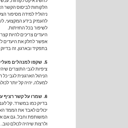
להשיג איקס לקוחות, עכשיו 
ניהולי? למידה מסיפור הצל
להעמיק בידע המקצועי, לשפר
לשיפור בכל החזיתות.
היעדים צריכים להיות קצרי
אפשר לחלק את היעדים ליעד
בתפקיד ובארגון, זה בדיוק
5.  שקפו למנהלים מעליכם את ה-business objectives החדשים:
ציפיות לגבי התוצרים שיהיו
למעלה, יהיה קל יותר לכול
6.  שמרו על קשר רציף עם חברי הצוות
בדיוק כמו במשרד. קל לעב
יכולים לאבד את הממד האנ
המשותפת וחבל. גם אם את
ולרצות שיהיה לכולם טוב. ב