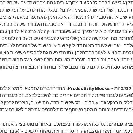
(אולי יעזור להם לקבל עוד מסך או כיסא נוח מהמשרד עם שליח? ברר
ת הסנכרון של הפגישות מתאימה להם? ובכלל, מה דעתם על הפגישות 
ו עושים את זה טוב יותר? המטרה היא כל הזמן להשתפר במענה לצרכים 
ציאות החדשה ולהיות חיוניים. בררו האם סביבת העבודה שלהם בבית –
ובד עם ילדים אולי יצטרך סיוע שעובדת רווקה לא צריכה או להפך). בר
רכז ומתי הכי קשה להם? (אולי כדאי להעביר פגישות עבודה לזמנים הא
הם - אם יש לעובד בצוות דד-ליין קשוח או הגשות של חומרים לצוותים 
 לפחות הציעו לעזור בהתחלה). נסו מדי פעם גם להחליף משימות בצוות 
שנתנו בעבר, וזה בסדר. העברת משימות יכולה לשמור על תחושת חיוניו
ת ארסנל היכולות וגם ליצור מצב של ערבות הדדית בצוות ורצון משות
 אחד הדברים שנמצאו ממש יעילים הו
עמים לעבוד פיזית ליד חברים אחרים כדי להיכנס לקצב, גם בעבודה מ
יקים ברקע זום ועובדים – מקשקשים תו"כ, מתייעצים, הולכים להכין קפה
 עובדים שפותחים מסך משותף יכולות להכניס את כולם לאווירת עבודה 
: נסו כל הזמן לעורר בעצמכם ובאחרים מוטיבציה. אנחנו ח
 כמה זמן יימשך המצב הזה. חוסר הוודאות משותף לכולם – לעובדים ול