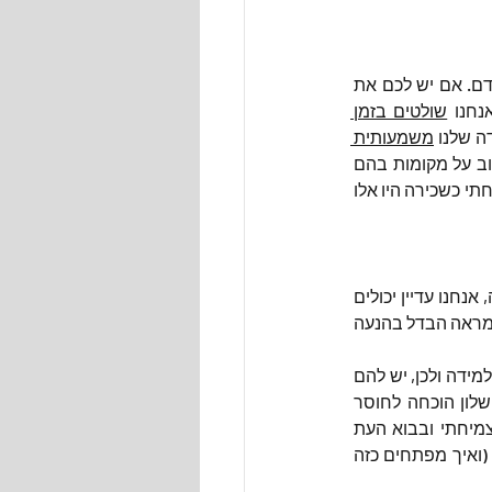
פרופסור דניאל פינק מצא שיש שלושה דברים שמחזקים מוטיבציה פנימית והנעה טבעית של אדם. אם יש לכם את 
נחנו 
שולטים בזמן 
 שלנו 
משמעותית 
 (וזה אינדווידואלי) - המוטיבציה שלנו מגיעה לשיאה. נסו לחשוב על מקומות בהם 
עבדתם בעבר ולחשוב מה שם הביא אתכם לפרוח? עבורי, שמתי לב שבאמת, המקומות בהם פרחתי כשכירה היו אלו 
מסתבר, שגם אם שלושת הפרמטרים של פינק מתקיימים, וגם אם יש לנו מוטיבציה מאוד גבוהה, אנחנו עדיין יכולים 
לשבש לעצמנו את ההנעה הפנימית בגלל דפוסי חשיבה מעכבים. מחקר מאוניברסיטת סטנפורד מראה הבדל בהנעה 
אנשים בעלי "גישת צמיחה" (Growth Mentality), מפתחים את היכולת לראות כישלון כהזדמנות ללמידה ולכן, יש להם 
מוטיבציה גבוהה יותר להצליח לאחר כשלונות, מאשר אנשים עם "גישה מקובעת" הרואים בכישלון הוכחה לחוסר 
יכולת תמידית שמסרסת אותם לערוך ניסיון חוזר ובעצם לוותר. אנחנו יכולים לפתח מיינדסט צמיחתי ובבוא העת 
כשניכשל (כי כולם נכשלים מתישהו) להשתמש בכשלון דווקא כמנוע צמיחה במקום כגורם מעכב (ואיך מפתחים כזה 