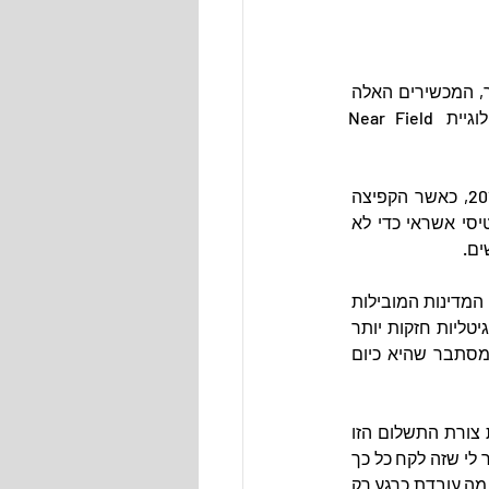
מעבר לקלות השימוש והויתור על נשיאת כרטיס אשראי לטובת משהו בעל ערך אופנתי או אחר, המכשירים האלה 
פועלים לא סוללה או חיבור לאינטרנט, הם עמידים למים וזיעה וכולם מבוססים על טכנולוגיית Near Field 
לא מדובר בטכנולוגיה או מוצרים חדשים, אמצעי התשלום הלבישים נמצאים איתנו כבר מ-2018, כאשר הקפיצה 
הגדולה שלהם בעולם הייתה ב-2019 עם הקורונה (זוכרים שפחדנו לשלם במזומן ולהעביר כרטיסי אשראי כדי לא 
באופן מפתיע, ישראל חובבת אימוצי הטרנדים לא ממש מככבת בראש טבלת המאמצים, וכיום, המדינות המובילות 
את מגמת התשלומים הלבישים בעולם המערבי הן דווקא מדינות אירופה כי יש להן תשתיות דיגיטליות חזקות יותר 
ובראשן המדינות הנורדיות שמשום מה, ממש ממהרות להיפטר מהמזומן שברשותן והולנד שמסתבר שהיא כיום 
לקח קצת זמן עד שהטרנד הגיע לארץ, והנה בשעה טובה ומוצלחת, ישרכרט ומקס מביאים את צורת התשלום הזו 
לארץ (שתי החברות אגב לא פיתחו את הפתרון אלא רק משווקות אותו בישראל, לכן עוד יותר מוזר לי שזה לקח כל כך 
שמוכרת ליין מוצרי אופנה מגניבים שניתן לשלם איתם (אבל משום מה עובדת כרגע רק 