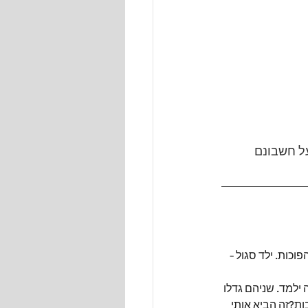
ל חשבונם
כות. ילד סגול - 
 ילמד. שניהם גדלו 
ת?זה הביא אותי 