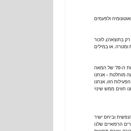
לא תמיד אנחנו יודעים לזהות מהם אותם מקומות בהם אנחנו רוצים להתמחות, למצוא מטרות ואוטונומיה ולפעמים 
במקרה כזה, הכי פשוט זה למצוא את מה שגורם לך להרגיש חי, להתמקד בתהליך ובלמידה (ולא רק בתוצאה), לזכור 
שכל מכשול הוא הזדמנות לטפס גבוה יותר וליצור לעצמנו תנאים שמאפשרים אוטונומיה, מומחיות ומטרה. או במילים 
את ה- Flow (“הזרימה”) טבע לראשונה הפסיכולוג בעל השם הקליט מיהאי צ’יקסנטמיהאיי בשנות ה-70’ של המאה 
הקודמת. מיהאיי זיהה שיש לכולנו מצבים בחיים בהם אנחנו נמצאים בעשייה שגורמת לנו לשקיעה מוחלטת - אנחנו 
ממוקדים לחלוטין בפעילות שמאוד מספקת אותנו ללא תלות בתוצאה שלה, וכשאנחנו עושים את הפעילות הזו, אנחנו 
לא שמים לב להסחות דעת או כל דבר אחר מלבדה. למעשה, כשאנחנו בתוך הפעולה הזו, אנחנו חווים ממש שינוי 
קודם כל, ככל שאנחנו עוסקים יותר בדברים ש”זורמים” לנו, הזרימה תורמת לנו בשיפור הרווחה הנפשית וביחס ישיר 
מעלה לנו את רמת האושר. למעשה, ככל שאנחנו מוצאים יותר מצבי זרימה בחיים, גם הפרמטרים הרפואיים שלנו 
משתפרים. בנוסף, הזרימה גורמת לנו להיות יותר יצירתיים, מסייעת להפחתת לחץ וחרדה ומגבירה יצירת תחושת 