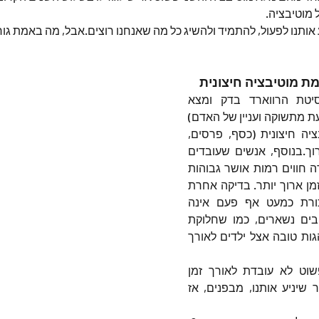
 מוטיבציה.
אותנו לפעול, להתמיד ולהשיג כל מה שאנחנו רוצים.אבל, מה באמת גורם
מת מוטיבציה חיצונית
מחקר שנערך באוניברסיטת הרווארד בדק ומצא 
שמוטיבציה פנימית (הנובעת מתשוקה ועניין של האדם) 
יעילה פי 3 מאשר מוטיבציה חיצונית (כסף, פרסים, 
תשואות קהל) לטווח הארוך.בנוסף, אנשים שעובדים 
מתוך מטרה פנימית ברורה חווים רמות אושר גבוהות 
יותר ומתמידים בעשייה לזמן ארוך יותר. בדיקה אחרת 
מוכיחה שהעלאה במשכורת כמעט אף פעם אינה 
הסיבה בגינה עבודים טובים נשארים, כמו שחלוקת 
פרסים לא מעודדת התנהגות טובה אצל ילדים לאורך 
אם מוטיבציה חיצונית פשוט לא עובדת לאורך זמן 
ואנחנו צריכים משהו אחר שיניע אותנו, מבפנים, אז 